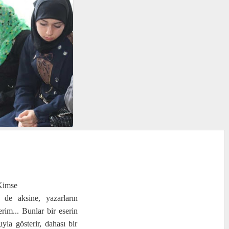
 Kimse
de aksine, yazarların
im... Bunlar bir eserin
yla gösterir, dahası bir