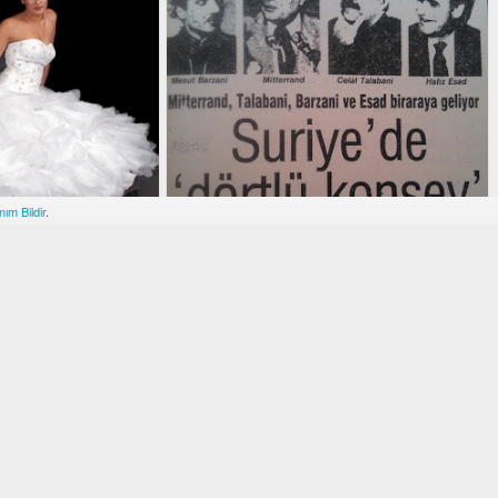
ım Bildir
.