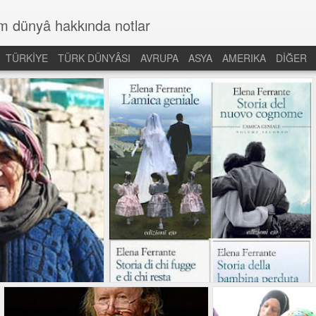
üm dünyâ hakkında notlar
TÜRKİYE
TÜRK DÜNYÂSI
AVRUPA
ASYA
AMERIKA
DİĞER