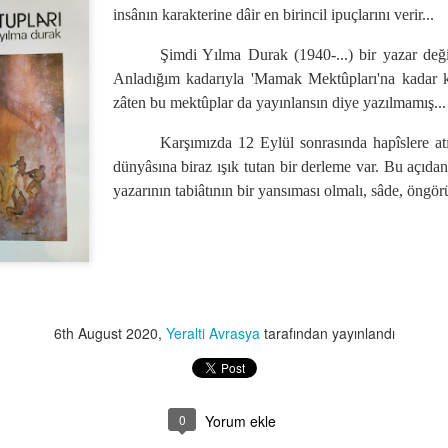
insânın karakterine dâir en birincil ipuçlarını verir...
Şimdi Yılma Durak (1940-...) bir yazar değil
Anladığım kadarıyla 'Mamak Mektûpları'na kadar k
zâten bu mektûplar da yayınlansın diye yazılmamış...
Karşımızda 12 Eylül sonrasında hapîslere at
dünyâsına biraz ışık tutan bir derleme var. Bu açıdan
yazarının tabiâtının bir yansıması olmalı, sâde, öngörü
kultur/sanat1 kultursanat1
6th August 2020
,
Yeralti Avrasya
tarafından yayınlandı
0
Yorum ekle