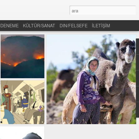
DENEME
KÜLTÜR/SANAT
DIN/FELSEFE
İLETİŞİM