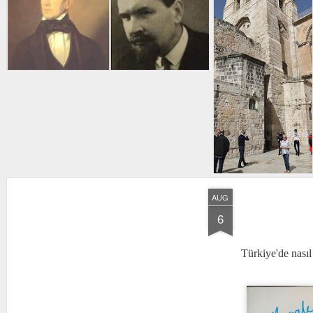
AUG
6
Türkiye'de nası