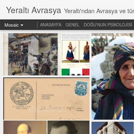
Yeraltı Avrasya
Yeraltı'ndan Avrasya ve t
Mosaic
ANASAYFA
GENEL
DOĞU'NUN PSİKOLOJİSİ