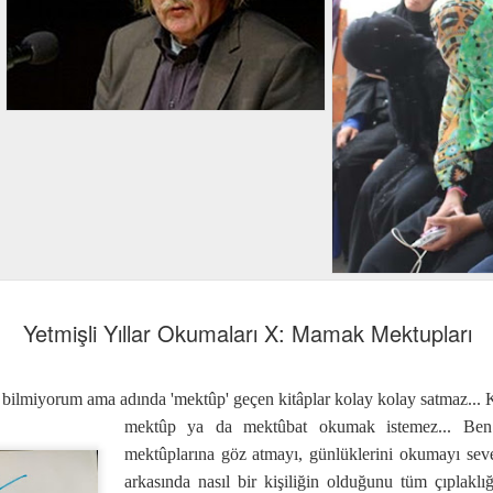
Yetmişli Yıllar Okumaları X: Mamak Mektupları
l bilmiyorum ama adında 'mektûp' geçen kitâplar kolay kolay satmaz...
mektûp ya da mektûbat okumak istemez... Ben 
mektûplarına göz atmayı, günlüklerini okumayı sever
arkasında nasıl bir kişiliğin olduğunu tüm çıplaklığı