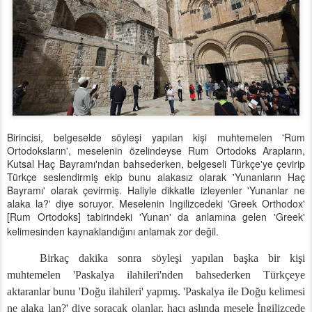
Birincisi, belgeselde söyleşi yapılan kişi muhtemelen 'Rum
Ortodoksların', meselenin özelindeyse Rum Ortodoks Arapların,
Kutsal Haç Bayramı'ndan bahsederken, belgeseli Türkçe'ye çevirip
Türkçe seslendirmiş ekip bunu alakasız olarak 'Yunanların Haç
Bayramı' olarak çevirmiş. Haliyle dikkatle izleyenler 'Yunanlar ne
alaka la?' diye soruyor. Meselenin Ingilizcedeki 'Greek Orthodox'
[Rum Ortodoks] tabirindeki 'Yunan' da anlamına gelen 'Greek'
kelimesinden kaynaklandığını anlamak zor değil.
Birkaç dakika sonra söyleşi yapılan başka bir kişi
muhtemelen 'Paskalya ilahileri'nden bahsederken Türkçeye
aktaranlar bunu 'Doğu ilahileri' yapmış. 'Paskalya ile Doğu kelimesi
ne alaka lan?' diye soracak olanlar, hacı aslında mesele İngilizcede