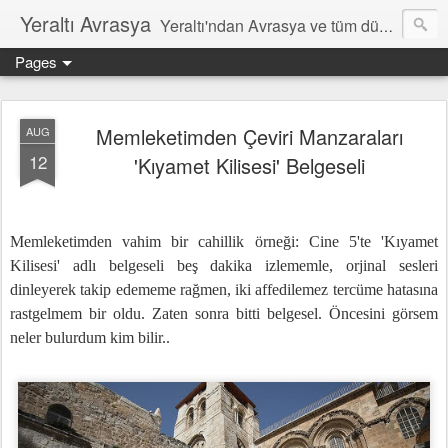
Yeraltı Avrasya
Yeraltı'ndan Avrasya ve tüm dünyâ hakkında notlar
Pages
Memleketimden Çeviri Manzaraları
AUG
12
'Kıyamet Kilisesi' Belgeseli
Memleketimden vahim bir cahillik örneği: Cine 5'te 'Kıyamet
Kilisesi' adlı belgeseli beş dakika izlememle, orjinal sesleri
dinleyerek takip edememe rağmen, iki affedilemez tercüme hatasına
rastgelmem bir oldu. Zaten sonra bitti belgesel. Öncesini görsem
neler bulurdum kim bilir..