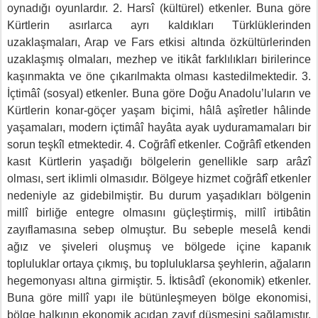
oynadığı oyunlardır. 2. Harsî (kültürel) etkenler. Buna göre
Kürtlerin asırlarca ayrı kaldıkları Türklüklerinden
uzaklaşmaları, Arap ve Fars etkisi altında özkültürlerinden
uzaklaşmış olmaları, mezhep ve itikât farklılıkları birilerince
kaşınmakta ve öne çıkarılmakta olması kastedilmektedir. 3.
İçtimâî (sosyal) etkenler. Buna göre Doğu Anadolu’luların ve
Kürtlerin konar-göçer yaşam biçimi, hâlâ aşîretler hâlinde
yaşamaları, modern içtimâî hayâta ayak uyduramamaları bir
sorun teşkîl etmektedir. 4. Coğrâfî etkenler. Coğrâfî etkenden
kasıt Kürtlerin yaşadığı bölgelerin genellikle sarp arâzî
olması, sert iklimli olmasıdır. Bölgeye hizmet coğrâfî etkenler
nedeniyle az gidebilmiştir. Bu durum yaşadıkları bölgenin
millî birliğe entegre olmasını güçleştirmiş, millî irtibâtin
zayıflamasına sebep olmuştur. Bu sebeple meselâ kendi
ağız ve şiveleri oluşmuş ve bölgede içine kapanık
topluluklar ortaya çıkmış, bu topluluklarsa şeyhlerin, ağaların
hegemonyası altına girmiştir. 5. İktisâdî (ekonomik) etkenler.
Buna göre millî yapı ile bütünleşmeyen bölge ekonomisi,
bölge halkının ekonomik açıdan zayıf düşmesini sağlamıştır.