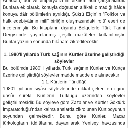
Anadolu) adı ve emperyalizmin etkileri’ adlı çalışmalardır.
Bunlara ek olarak, konuyla doğrudan alâkalı olmadığı hâlde
konuya dâir bölümlerin ayrıldığı, Şükrü Elçin’in ‘Folklor ve
halk edebiyâtının millî birliğin oluşmasındaki rolü’ eseri de
incelenmiştir. Bu kitapların dışında Belgelerle Türk Târihi
Dergisi’nde yayımlanmış çeşitli makâleler kullanılmıştır.
Bunlar yazının sonunda bilâhare zikredilecektir.
1. 1980’li yıllarda Türk sağının Kürtler üzerine geliştirdiği
söylevler
Bu bölümde 1980’li yıllarda Türk sağının Kürtler ve Kürtçe
üzerine geliştirdiği söylevler madde madde ele alınacaktır
1.1. Kürtlerin Türklüğü
1980’li yılların siyâsi söylevlerinde dikkat çeken en ilginç
unsûr sürekli Kürtlerin Türklüğü üzerinden söylevler
geliştirilmesidir. Bu söyleve göre Zazalar ve Kürtler Göktürk
İmparatorluğu’ndan kalma anıtlarda zikrolunan Kürt boyunun
soyundan gelmektedir. Buna göre Kürtler, Macar
türkologların iddiâlarına dayanılarak Yenisey havzasında