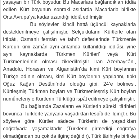
yaşayan bir Türk boyudur. Bu Macarlara bağlandıkları iddiâ
edilen Kürt boyunun sonraki asırlarda Macarlarla birlikte
Orta Avrupa’ya kadar uzandığı iddiâ edilmiştir.
Bu söylevler ikincil hattâ üçüncül kaynaklarla
desteklenilmeye çalışılmıştır. Selçukluların Kürtlerle olan
irtibâtı, Osmanlı fermân ve tahrîr defterlerinde Türkmenle
Kürdün kimi zamân aynı anlamda kullanıldığı iddiâsı, yine
aynı kaynaklarda ‘Türkmen Kürtleri’ veyâ ‘Kürt
Türkmenleri’nin olması zikredilmiştir. İran Azerbaycânı,
Anadolu, Horasan ve Afganistân’da kimi Kürt boylarının
Türkçe adının olması, kimi Kürt boylarının yapılarını, tıpkı
Oğuz Kağan Destânı’nda olduğu gibi, 24’e bölmesi,
Kürtleşmiş Türkmen boyları ve Türkmenleşmiş Kürt boyları
numûneleriyle Kürtlerin Türklüğü ispât edilmeye çalışılmıştır.
Bu bağlamda Zazaların ve Kürtlerin sürekli târihleri
boyunca Türklerle yanyana yaşadıkları tespîti de ilginçtir. Bu
söyleve göre Kürtler sâdece Türklerin de yaşadıkları
coğrafyada yaşamaktadır (Türklerin girmediği coğrafya
olmadığından bu çok da ilginç değildir), Türk târihiyle birlikte