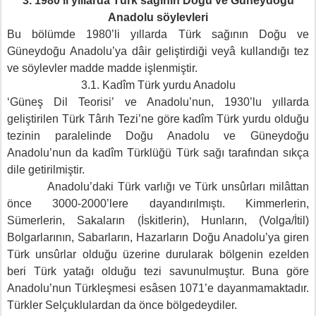
3. 1980’li yıllarda Türk sağının Doğu ve Güneydoğu
Anadolu söylevleri
Bu bölümde 1980’li yıllarda Türk sağının Doğu ve
Güneydoğu Anadolu’ya dâir geliştirdiği veyâ kullandığı tez
ve söylevler madde madde işlenmiştir.
3.1. Kadîm Türk yurdu Anadolu
‘Güneş Dil Teorisi’ ve Anadolu’nun, 1930’lu yıllarda
geliştirilen Türk Târıh Tezi’ne göre kadîm Türk yurdu olduğu
tezinin paralelinde Doğu Anadolu ve Güneydoğu
Anadolu’nun da kadîm Türklüğü Türk sağı tarafından sıkça
dile getirilmiştir.
Anadolu’daki Türk varlığı ve Türk unsûrları milâttan
önce 3000-2000’lere dayandırılmıştı. Kimmerlerin,
Sümerlerin, Sakaların (İskitlerin), Hunların, (Volga/İtil)
Bolgarlarının, Sabarların, Hazarların Doğu Anadolu’ya giren
Türk unsûrlar olduğu üzerine durularak bölgenin ezelden
beri Türk yatağı olduğu tezi savunulmuştur. Buna göre
Anadolu’nun Türkleşmesi esâsen 1071’e dayanmamaktadır.
Türkler Selçuklulardan da önce bölgedeydiler.