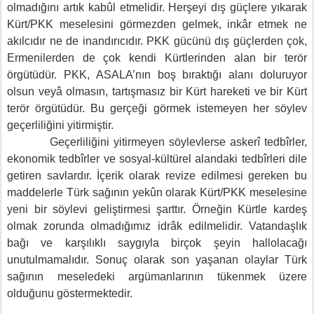
olmadığını artık kabûl etmelidir. Herşeyi dış güçlere yıkarak
Kürt/PKK meselesini görmezden gelmek, inkâr etmek ne
akılcıdır ne de inandırıcıdır. PKK gücünü dış güçlerden çok,
Ermenilerden de çok kendi Kürtlerinden alan bir terör
örgütüdür. PKK, ASALA’nın boş bıraktığı alanı doluruyor
olsun veyâ olmasın, tartışmasız bir Kürt hareketi ve bir Kürt
terör örgütüdür. Bu gerçeği görmek istemeyen her söylev
geçerliliğini yitirmiştir.
Geçerliliğini yitirmeyen söylevlerse askerî tedbîrler,
ekonomik tedbîrler ve sosyal-kültürel alandaki tedbîrleri dile
getiren savlardır. İçerik olarak revize edilmesi gereken bu
maddelerle Türk sağının yekûn olarak Kürt/PKK meselesine
yeni bir söylevi geliştirmesi şarttır. Örneğin Kürtle kardeş
olmak zorunda olmadığımız idrâk edilmelidir. Vatandaşlık
bağı ve karşılıklı saygıyla birçok şeyin hallolacağı
unutulmamalıdır. Sonuç olarak son yaşanan olaylar Türk
sağının meseledeki argümanlarının tükenmek üzere
olduğunu göstermektedir.