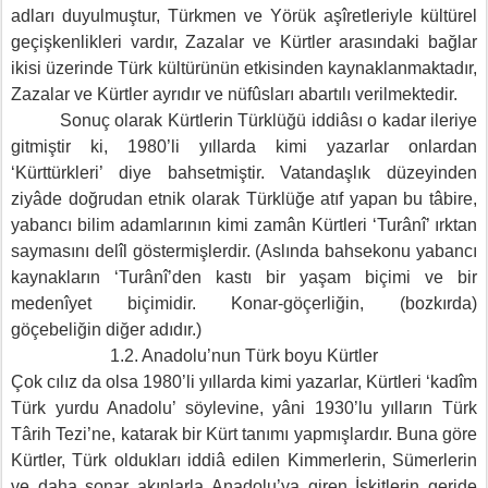
adları duyulmuştur, Türkmen ve Yörük aşîretleriyle kültürel
geçişkenlikleri vardır, Zazalar ve Kürtler arasındaki bağlar
ikisi üzerinde Türk kültürünün etkisinden kaynaklanmaktadır,
Zazalar ve Kürtler ayrıdır ve nüfûsları abartılı verilmektedir.
Sonuç olarak Kürtlerin Türklüğü iddiâsı o kadar ileriye
gitmiştir ki, 1980’li yıllarda kimi yazarlar onlardan
‘Kürttürkleri’ diye bahsetmiştir. Vatandaşlık düzeyinden
ziyâde doğrudan etnik olarak Türklüğe atıf yapan bu tâbire,
yabancı bilim adamlarının kimi zamân Kürtleri ‘Turânî’ ırktan
saymasını delîl göstermişlerdir. (Aslında bahsekonu yabancı
kaynakların ‘Turânî’den kastı bir yaşam biçimi ve bir
medenîyet biçimidir. Konar-göçerliğin, (bozkırda)
göçebeliğin diğer adıdır.)
1.2. Anadolu’nun Türk boyu Kürtler
Çok cılız da olsa 1980’li yıllarda kimi yazarlar, Kürtleri ‘kadîm
Türk yurdu Anadolu’ söylevine, yâni 1930’lu yılların Türk
Târih Tezi’ne, katarak bir Kürt tanımı yapmışlardır. Buna göre
Kürtler, Türk oldukları iddiâ edilen Kimmerlerin, Sümerlerin
ve daha sonar akınlarla Anadolu’ya giren İskitlerin geride