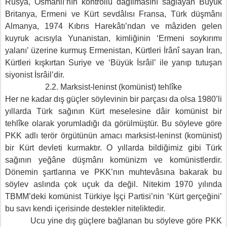
Rusya, Osmanlı’nın kontrollü dağılmasını sağlayan Büyük
Britanya, Ermeni ve Kürt sevdâlısı Fransa, Türk düşmânı
Almanya, 1974 Kıbrıs Harekâtı’ndan ve mâziden gelen
kuyruk acısıyla Yunanistan, kimliğinin ‘Ermeni soykırımı
yalanı’ üzerine kurmuş Ermenistan, Kürtleri İrânî sayan İran,
Kürtleri kışkırtan Suriye ve ‘Büyük İsrâil’ ile yanıp tutuşan
siyonist İsrâil’dir.
2.2. Marksist-leninst (komünist) tehlîke
Her ne kadar dış güçler söylevinin bir parçası da olsa 1980’li
yıllarda Türk sağının Kürt meselesine dâir komünist bir
tehlîke olarak yorumladığı da görülmüştür. Bu söyleve göre
PKK adlı terör örgütünün amacı marksist-leninst (komünist)
bir Kürt devleti kurmaktır. O yıllarda bildiğimiz gibi Türk
sağının yeğâne düşmânı komünizm ve komünistlerdir.
Dönemin şartlarına ve PKK’nın muhtevâsına bakarak bu
söylev aslında çok uçuk da değil. Nitekim 1970 yılında
TBMM’deki komünist Türkiye İşçi Partisi’nin ‘Kürt gerçeğini’
bu savı kendi içerisinde destekler niteliktedir.
Ucu yine dış güçlere bağlanan bu söyleve göre PKK