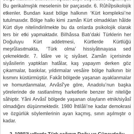
Bu gerikalmışlık meselenin bir parçasıdır. 6. Rûhî/psikolojik
etkenler. Bundan kasıt bölge halkının ‘Kürt kompleksi’ne
tutulmasıdır. Bölge halkı kimi zamân Kürt olmadıkları hâlde
Kürt diye nitelindirilmekte bu da onlarda psikolojik olarak
ters bir etki yapmaktadır. Bilhâssa Batı’daki Türklerin her
Doğuluyu Kürt addetmesi, Kürtlerde Kürtlüğü
meşrûlasıtmakta, ‘Türk olma’ hissiyâtınayasa sed
çekmektedir. 7. İdâre ve iç siyâset. Zamân içerisinde
siyâsilerin yaptıkları hatâlar, kaş yapayım derken göz
çıkarmalar, baskılar, yıldırmalar vesâire bölge halkının bir
kısmını küstürmüştür. Fakât bölgede yaşanan ayaklanmalar
ve homurdanmalar, Arvâsî’ye göre, Anadolu’nun başka
yörelerinde de rastlanılmış harketlerle benzer bir niteliğe
sâhiptir. Yâni Arvâsî bölgede yaşanan olayların etnik/siyâsî
olmadığını düşünmektedir. 1980 İhtilâli’ne kadar demokrasi
ve özgürlük söylemlerinin ayarı kaçmış, sınırı aşılmıştır o
kadar.