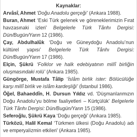
Kaynaklar:
Arvâsî, Ahmet
‘Doğu Anadolu gerçeği’
(Ankara 1988).
Buran, Ahmet
‘Eski Türk gelenek ve göreneklerimizin Fırat
havzasınaki izleri’
Belgelerle Türk Târıhı Dergisi:
Dün/Bugün/Yarın
12 (1986).
Çay, Abdulhalûk
‘Doğu ve Güneydoğu Anadolu’nun
kültürel yapısı’
Belgelerle Türk Târıhı Dergisi:
Dün/Bugün/Yarın
17 (1986).
Elçin, Şükrü
‘Folklor ve halk edebiyatının millî birliğin
oluşmasındaki rolü’
(Ankara 1985).
Güngörge, Mustafa Tâlip
‘
İslâm birlik ister: Bölücülüğe
karşı millî birlik ve islâm kardeşliği’
(İstanbul 1986).
Öğel, Bahaeddîn, H. Dursun Yıldız
vd. ‘Düşmanlarımızın
Doğu Anadolu’yu bölme faaliyetleri – Kürtçülük’
Belgelerle
Türk Târıhı Dergisi: Dün/Bugün/Yarın
15 (1986).
Seferoğlu, Şükrü Kaya
‘Doğu gerçeği’ (Ankara 1985).
Türközü, Halil Kemal
‘Türkmen ülkesi (Doğu Anadolu) adı
ve emperyalizmin etkileri’ (Ankara 1985).