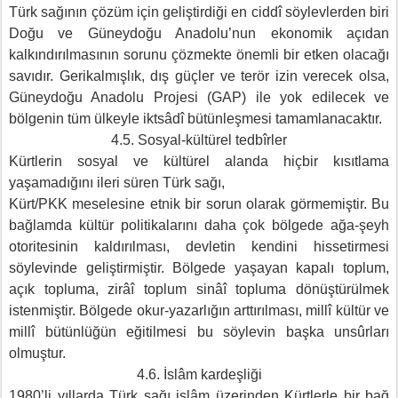
Türk sağının çözüm için geliştirdiği en ciddî söylevlerden biri
Doğu ve Güneydoğu Anadolu’nun ekonomik açıdan
kalkındırılmasının sorunu çözmekte önemli bir etken olacağı
savıdır. Gerikalmışlık, dış güçler ve terör izin verecek olsa,
Güneydoğu Anadolu Projesi (GAP) ile yok edilecek ve
bölgenin tüm ülkeyle iktsâdî bütünleşmesi tamamlanacaktır.
4.5. Sosyal-kültürel tedbîrler
Kürtlerin sosyal ve kültürel alanda hiçbir kısıtlama
yaşamadığını ileri süren Türk sağı,
Kürt/PKK meselesine etnik bir sorun olarak görmemiştir. Bu
bağlamda kültür politikalarını daha çok bölgede ağa-şeyh
otoritesinin kaldırılması, devletin kendini hissetirmesi
söylevinde geliştirmiştir. Bölgede yaşayan kapalı toplum,
açık topluma, zirâî toplum sinâî topluma dönüştürülmek
istenmiştir. Bölgede okur-yazarlığın arttırılması, millî kültür ve
millî bütünlüğün eğitilmesi bu söylevin başka unsûrları
olmuştur.
4.6. İslâm kardeşliği
1980’li yıllarda Türk sağı islâm üzerinden Kürtlerle bir bağ