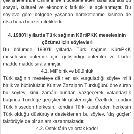
çekişmelerinde Osmanlı ile mücâdele eden tarafı tutması bu
sosyal, kültürel ve ekonomik farklılık ile açıklanmıştır. Bu
söyleve göre bölgede yaşanan hareketlenme kısmen de
olsa buna benzer niteliktedir.
4. 1980’li yıllarda Türk sağının Kürt/PKK meselesinin
çözümü için söylevleri
Bu bölümde 1980’li yıllarda Türk sağının Kürt/PKK
meselesini önlemek için geliştirdiği önlemler ve fikirler
madde madde sıralanmıştır.
4.1. Milî birik ve bütünlük
Türk sağının meseleye dâir en sık vurguladığı söylev millî
birlik ve bütünlüktür. Kürt ve Zazaların Türklüğünü öne süren
bu söylev, kimi zamân bundan vazgeçerek vatandaşlık
bağında Türklüğe geçişkenlik göstermiştir. Özellikle kendini
Türk hisseden herkesin, kendini Türk kabûl eden herkesin
Türk olduğu düstûrüyla desteklenen bu söylev, ‘dış güçler’
faktörüyle de bir anlam kazanmaktadır.
4.2. Ortak târih ve ortak kader