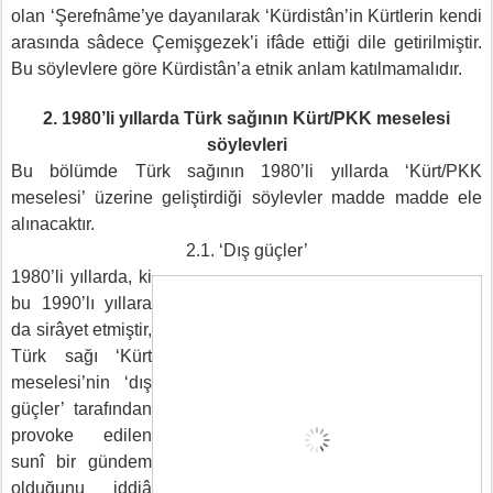
olan ‘Şerefnâme’ye dayanılarak ‘Kürdistân’in Kürtlerin kendi
arasında sâdece Çemişgezek’i ifâde ettiği dile getirilmiştir.
Bu söylevlere göre Kürdistân’a etnik anlam katılmamalıdır.
2. 1980’li yıllarda Türk sağının Kürt/PKK meselesi
söylevleri
Bu bölümde Türk sağının 1980’li yıllarda ‘Kürt/PKK
meselesi’ üzerine geliştirdiği söylevler madde madde ele
alınacaktır.
2.1. ‘Dış güçler’
1980’li yıllarda, ki
bu 1990’lı yıllara
da sirâyet etmiştir,
Türk sağı ‘Kürt
meselesi’nin ‘dış
güçler’ tarafından
provoke edilen
sunî bir gündem
olduğunu iddiâ