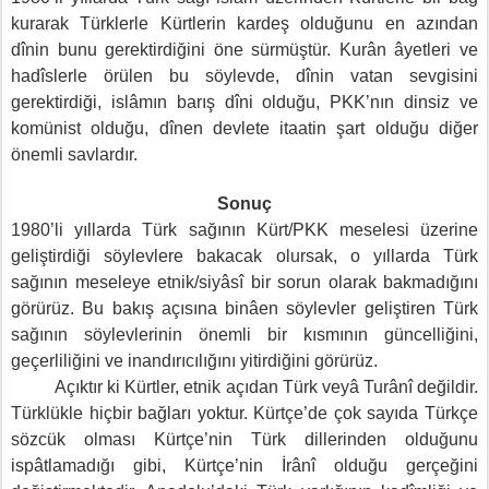
kurarak Türklerle Kürtlerin kardeş olduğunu en azından
dînin bunu gerektirdiğini öne sürmüştür. Kurân âyetleri ve
hadîslerle örülen bu söylevde, dînin vatan sevgisini
gerektirdiği, islâmın barış dîni olduğu, PKK’nın dinsiz ve
komünist olduğu, dînen devlete itaatin şart olduğu diğer
önemli savlardır.
Sonuç
1980’li yıllarda Türk sağının Kürt/PKK meselesi üzerine
geliştirdiği söylevlere bakacak olursak, o yıllarda Türk
sağının meseleye etnik/siyâsî bir sorun olarak bakmadığını
görürüz. Bu bakış açısına binâen söylevler geliştiren Türk
sağının söylevlerinin önemli bir kısmının güncelliğini,
geçerliliğini ve inandırıcılığını yitirdiğini görürüz.
Açıktır ki Kürtler, etnik açıdan Türk veyâ Turânî değildir.
Türklükle hiçbir bağları yoktur. Kürtçe’de çok sayıda Türkçe
sözcük olması Kürtçe’nin Türk dillerinden olduğunu
ispâtlamadığı gibi, Kürtçe’nin İrânî olduğu gerçeğini