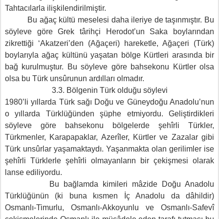
Tahtacılarla ilişkilendirilmiştir.
Bu ağaç kültü meselesi daha ileriye de taşınmıştır. Bu
söyleve göre Grek târihçi Herodot’un Saka boylarından
zikrettiği ‘Akatzeri’den (Ağaçeri) hareketle, Ağaçeri (Türk)
boylarıyla ağaç kültünü yaşatan bölge Kürtleri arasında bir
bağ kurulmuştur. Bu söyleve göre bahsekonu Kürtler olsa
olsa bu Türk unsûrunun ardılları olmadır.
3.3. Bölgenin Türk olduğu söylevi
1980’li yıllarda Türk sağı Doğu ve Güneydoğu Anadolu’nun
o yıllarda Türklüğünden şüphe etmiyordu. Geliştirdikleri
söyleve göre bahsekonu bölgelerde şehîrli Türkler,
Türkmenler, Karapapaklar, Azerîler, Kürtler ve Zazalar gibi
Türk unsûrlar yaşamaktaydı. Yaşanmakta olan gerilimler ise
şehîrli Türklerle şehîrli olmayanların bir çekişmesi olarak
lanse ediliyordu.
Bu bağlamda kimileri mâzide Doğu Anadolu
Türklüğünün (ki buna kısmen İç Anadolu da dâhildir)
Osmanlı-Timurlu, Osmanlı-Akkoyunlu ve Osmanlı-Safevî