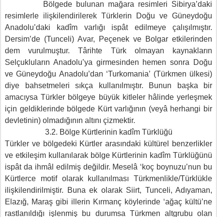
Bölgede bulunan mağara resimleri Sibirya’daki
resimlerle ilişkilendirilerek Türklerin Doğu ve Güneydoğu
Anadolu’daki kadîm varlığı ispât edilmeye çalışılmıştır.
Dersim’de (Tunceli) Avar, Peçenek ve Bolgar etkilerinden
dem vurulmuştur. Târihte Türk olmayan kaynakların
Selçukluların Anadolu’ya girmesinden hemen sonra Doğu
ve Güneydoğu Anadolu’dan ‘Turkomania’ (Türkmen ülkesi)
diye bahsetmeleri sıkça kullanılmıştır. Bunun başka bir
amacıysa Türkler bölgeye büyük kitleler hâlinde yerleşmek
için geldiklerinde bölgede Kürt varlığının (veyâ herhangi bir
devletinin) olmadığının altını çizmektir.
3.2. Bölge Kürtlerinin kadîm Türklüğü
Türkler ve bölgedeki Kürtler arasındaki kültürel benzerlikler
ve etkileşim kullanılarak bölge Kürtlerinin kadîm Türklüğünü
ispât da ihmâl edilmiş değildir. Meselâ ‘koç boynuzu’nun bu
Kürtlerce motif olarak kullanılması Türkmenlikle/Türklükle
ilişkilendirilmiştir. Buna ek olarak Siirt, Tunceli, Adıyaman,
Elazığ, Maraş gibi illerin Kırmanç köylerinde ‘ağaç kültü’ne
rastlanıldığı işlenmiş bu durumsa Türkmen altgrubu olan