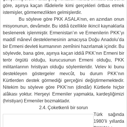
göre, aşırıya kaçan ifâdelerle kimi gerçekleri örtbas etmek
istemişler, görmemezlikten gelmişlerdir.
Bu söyleve göre PKK ASALA’nın, en azından onun
misyonunun, devâmıdır. Bu iddiâ özellikle ikincil kaynaklarla
beslenerek işlenmiştir. Ermenistan’ın ve Ermenilerin PKK’yı
maddî mânevî desteklemesinin amacıysa Doğu Anadolu’da
bir Ermeni devleti kurmanının zemînini hazırlamak içindir. Bu
söylevde, bana göre, aşırıya kaçan iddiâ PKK’nın Ermeni bir
terör örgütü olduğu, kurucusunun Ermeni olduğu, PKK
militanlarının hristiyan olduğu söylemleridir. Velev ki bunu
destekleyen göstergeler mevcût, bu durum PKK’nın
Kürtlerden destek görmediği gerçeğini değiştirmemektedir.
Nitekim bu söyleve göre PKK’nın (dindâr) Kürtlerle hiçbir
alâkası yoktur. Herşeyi Ermeniler yapmakta, kardeşliğimizi
(hristiyan) Ermeniler bozmaktadır.
2.4. Çoketkenli bir sorun
Türk sağında
1980’li yıllarda