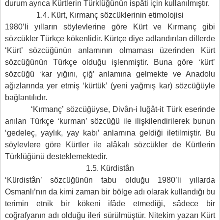
durum ayrıca Kürtlerin Türklüğünün ispâti için kullanılmıştır.
1.4. Kürt, Kırmanç sözcüklerinin etimolojisi
1980’li yılların söylevlerine göre Kürt ve Kırmanç gibi
sözcükler Türkçe kökenlidir. Kürtçe diye adlandırılan dillerde
‘Kürt’ sözcüğünün anlamının olmaması üzerinden Kürt
sözcüğünün Türkçe olduğu işlenmiştir. Buna göre ‘kürt’
sözcüğü ‘kar yığını, çiğ’ anlamına gelmekte ve Anadolu
ağızlarında yer etmiş ‘kürtük’ (yeni yağmış kar) sözcüğüyle
bağlantılıdır.
‘Kırmanç’ sözcüğüyse, Divân-i luğât-it Türk eserinde
anılan Türkçe ‘kurman’ sözcüğü ile ilişkilendirilerek bunun
‘gedeleç, yaylık, yay kabı’ anlamına geldiği iletilmiştir. Bu
söylevlere göre Kürtler ile alâkalı sözcükler de Kürtlerin
Türklüğünü desteklemektedir.
1.5. Kürdistân
‘Kürdistân’ sözcüğünün tabu olduğu 1980’li yıllarda
Osmanlı’nın da kimi zaman bir bölge adı olarak kullandığı bu
terimin etnik bir kökeni ifâde etmediği, sâdece bir
coğrafyanın adı olduğu ileri sürülmüştür. Nitekim yazarı Kürt