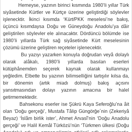
Herneyse, yazının birinci kısmında 1980’li yıllar Türk
siyâsetinde Kürtler ve Kürtçe üzerine geliştirdiği söylevler
işlenecktir. İkinci kısımda ‘Kürt/PKK meselesi’ne bakış,
üçüncü kısımdaysa Doğu ve Güneydoğu Anadolu’ya dâir
geliştirilen söylevler ele alınacaktır. Dördüncü bölümde ise
1980’li yıllarda Türk sağ siyâsetinde Kürt meselesinin
çözümü üzerine geliştiren reçeteler işlenecektir.
Bu yazıyı yazarken konuyla doğrudan veyâ dolaylı
olarak alâkalı, 1980’li yıllarda basılan eserleri
kütüphânemden seçerek kaynak olarak kullanmayı
yeğledim. Elbette bu yazının bilimselliğini tartışılır kılsa da,
bir dönemin (artık miadı dolmuş) bakış açısını
yansıtmasından dolayı yazının amacına bir halel
getirmemektedir.
Bahsekonu eserler ise Şükrü Kaya Seferoğlu’na âit
olan ‘Doğu gerçeği’, Mustafa Tâlip Güngörğe´nin (Zekeriyâ
Beyaz) ‘İslâm birlik ister’, Ahmet Arvasî’nin ‘Doğu Anadolu
gerçeği’ ve Halil Kemâl Türközü’nün ‘Türkmen ülkesi (Doğu