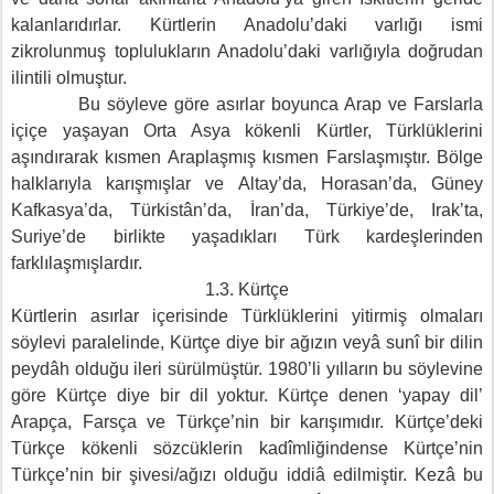
kalanlarıdırlar. Kürtlerin Anadolu’daki varlığı ismi
zikrolunmuş toplulukların Anadolu’daki varlığıyla doğrudan
ilintili olmuştur.
Bu söyleve göre asırlar boyunca Arap ve Farslarla
içiçe yaşayan Orta Asya kökenli Kürtler, Türklüklerini
aşındırarak kısmen Araplaşmış kısmen Farslaşmıştır. Bölge
halklarıyla karışmışlar ve Altay’da, Horasan’da, Güney
Kafkasya’da, Türkistân’da, İran’da, Türkiye’de, Irak’ta,
Suriye’de birlikte yaşadıkları Türk kardeşlerinden
farklılaşmışlardır.
1.3. Kürtçe
Kürtlerin asırlar içerisinde Türklüklerini yitirmiş olmaları
söylevi paralelinde, Kürtçe diye bir ağızın veyâ sunî bir dilin
peydâh olduğu ileri sürülmüştür. 1980’li yılların bu söylevine
göre Kürtçe diye bir dil yoktur. Kürtçe denen ‘yapay dil’
Arapça, Farsça ve Türkçe’nin bir karışımıdır. Kürtçe’deki
Türkçe kökenli sözcüklerin kadîmliğindense Kürtçe’nin
Türkçe’nin bir şivesi/ağızı olduğu iddiâ edilmiştir. Kezâ bu