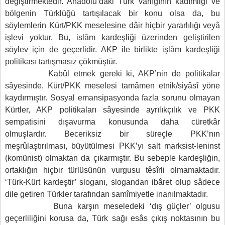
değiştirmektedir. Anadolu’daki Türk varlığının kadîmliği ve
bölgenin Türklüğü tartışılacak bir konu olsa da, bu
söylemlerin Kürt/PKK meselesine dâir hiçbir yararlılığı veyâ
işlevi yoktur. Bu, islâm kardeşliği üzerinden geliştirilen
söylev için de geçerlidir. AKP ile birlikte işlâm kardeşliği
politikası tartışmasız çökmüştür.
Kabûl etmek gereki ki, AKP’nin de politikalar
sâyesinde, Kürt/PKK meselesi tamâmen etnik/siyâsî yöne
kaydırmıştır. Sosyal emansipasyonda fazla sorunu olmayan
Kürtler, AKP politikaları sâyesinde ayrılıkçılık ve PKK
sempatisini dışavurma konusunda daha cüretkâr
olmuşlardır. Beceriksiz bir süreçle PKK’nın
meşrûlaştırılması, büyütülmesi PKK’yı salt marksist-leninst
(komünist) olmaktan da çıkarmıştır. Bu sebeple kardeşliğin,
ortaklığın hiçbir türlüsünün vurgusu têsîrli olmamaktadır.
‘Türk-Kürt kardeştir’ sloganı, slogandan ibâret olup sâdece
dile getiren Türkler tarafından samîmiyetle inanılmaktadır.
Buna karşın meseledeki ‘dış güçler’ olgusu
geçerliliğini korusa da, Türk sağı esâs çıkış noktasının bu