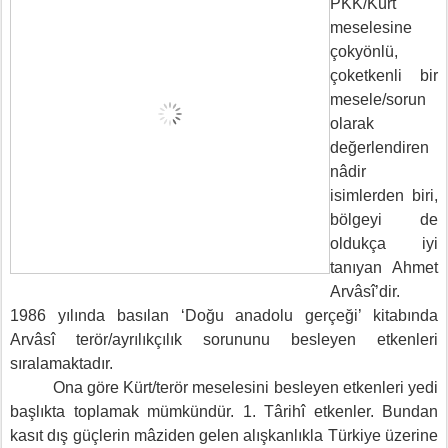
PKK/Kürt
meselesine
çokyönlü,
çoketkenli bir
mesele/sorun
olarak
değerlendiren
nâdir
isimlerden biri,
bölgeyi de
oldukça iyi
tanıyan Ahmet
Arvâsî’dir.
1986 yılında basılan ‘Doğu anadolu gerçeği’ kitabında
Arvâsî terör/ayrılıkçılık sorununu besleyen etkenleri
sıralamaktadır.
Ona göre Kürt/terör meselesini besleyen etkenleri yedi
başlıkta toplamak mümkündür. 1. Târihî etkenler. Bundan
kasıt dış güçlerin mâziden gelen alışkanlıkla Türkiye üzerine