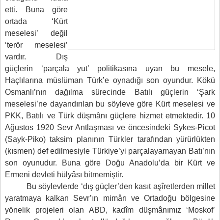
etti. Buna göre
ortada ‘Kürt
meselesi’ değil
‘terör meselesi’
vardır. Dış
güçlerin ‘parçala yut’ politikasına uyan bu mesele,
Haçlılarına müslüman Türk’e oynadığı son oyundur. Kökü
Osmanlı’nın dağılma sürecinde Batılı güçlerin ‘Şark
meselesi’ne dayandırılan bu söyleve göre Kürt meselesi ve
PKK, Batılı ve Türk düşmânı güçlere hizmet etmektedir. 10
Ağustos 1920 Sevr Antlaşması ve öncesindeki Sykes-Picot
(Sayk-Piko) taksim planının Türkler tarafından yürürlükten
(kısmen) def edilmesiyle Türkiye’yi parçalayamayan Batı’nın
son oyunudur. Buna göre Doğu Anadolu’da bir Kürt ve
Ermeni devleti hülyâsı bitmemiştir.
Bu söylevlerde ‘dış güçler’den kasıt aşîretlerden millet
yaratmaya kalkan Sevr’ın mimârı ve Ortadoğu bölgesine
yönelik projeleri olan ABD, kadîm düşmânımız ‘Moskof’