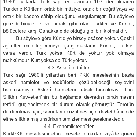
1980’li yıllarda Türk sağı en azından 1071’den îtibâren
Türklerle Kürtlerin ortak bir mâziye, ortak bir coğrâfyaya ve
ortak bir kadere sâhip olduğunu vurgulamıştır. Bu söyleve
göre birbiriyle ‘et ve tırnak’ gibi olan Türkler ve Kürtler,
bölücülere karşı Çanakkale’de olduğu gibi birlik olmalıdır.
Bu söyleve göre Kürt diye birşey esâsen yoktur. Çeşitli
aşîretler milletleştirilmeye çalışılmaktadır. Kürtler, Türkler
varsa vardır. Türk yoksa Kürt de yoktur, yok olmaya
mahkûmdur. Kürt yoksa da Türk yoktur.
4.3. Askerî tedbîrler
Türk sağı 1980’li yıllardan beri PKK meselesinin başta
askerî hamleler ve tedbîrlerle çözülebileceği söylevini
benimsemiştir. Askerî hamlelerin eksik bırakılması, Türk
Silâhlı Kuvvetleri’nin bu bağlamda devredışı bırakılmasını
terörü güçlendirecek bir durum olarak görmüştür. Terörün
durdurulması için, sorunların çözülmesi için devlet hâricinde
eline silâh almış unsûrların temizlenmesi gerekmektedir.
4.4. Ekonomik tedbîrler
Kürt/PKK meselesini etnik mesele olmaktan ziyâde gören