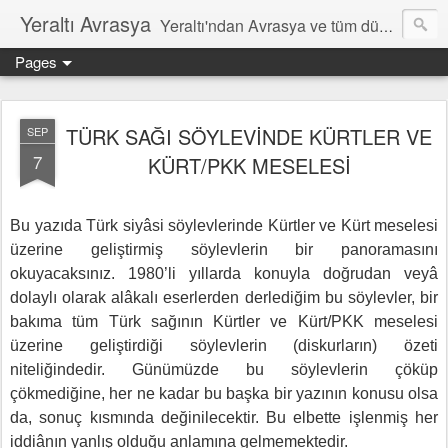
Yeraltı Avrasya
Yeraltı'ndan Avrasya ve tüm dünyâ hakkında notlar
Pages
TÜRK SAĞI SÖYLEVİNDE KÜRTLER VE
SEP
7
KÜRT/PKK MESELESİ
Bu yazıda Türk siyâsi söylevlerinde Kürtler ve Kürt meselesi
üzerine geliştirmiş söylevlerin bir panoramasını
okuyacaksınız. 1980’li yıllarda konuyla doğrudan veyâ
dolaylı olarak alâkalı eserlerden derlediğim bu söylevler, bir
bakıma tüm Türk sağının Kürtler ve Kürt/PKK meselesi
üzerine geliştirdiği söylevlerin (diskurların) özeti
niteliğindedir. Günümüzde bu söylevlerin çöküp
çökmediğine, her ne kadar bu başka bir yazının konusu olsa
da, sonuç kısmında değinilecektir. Bu elbette işlenmiş her
iddiânın yanlış olduğu anlamına gelmemektedir.