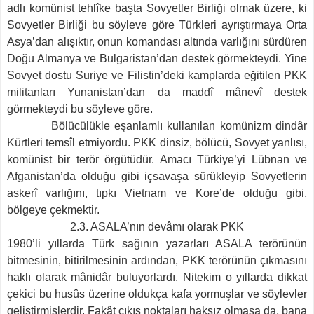
adlı komünist tehlîke başta Sovyetler Birliği olmak üzere, ki
Sovyetler Birliği bu söyleve göre Türkleri ayrıştırmaya Orta
Asya’dan alışıktır, onun komandası altında varlığını sürdüren
Doğu Almanya ve Bulgaristan’dan destek görmekteydi. Yine
Sovyet dostu Suriye ve Filistin’deki kamplarda eğitilen PKK
militanları Yunanistan’dan da maddî mânevî destek
görmekteydi bu söyleve göre.
Bölücülükle eşanlamlı kullanılan komünizm dindâr
Kürtleri temsîl etmiyordu. PKK dinsiz, bölücü, Sovyet yanlısı,
komünist bir terör örgütüdür. Amacı Türkiye’yi Lübnan ve
Afganistan’da olduğu gibi içsavaşa sürükleyip Sovyetlerin
askerî varlığını, tıpkı Vietnam ve Kore’de olduğu gibi,
bölgeye çekmektir.
2.3. ASALA’nın devâmı olarak PKK
1980’li yıllarda Türk sağının yazarları ASALA terörünün
bitmesinin, bitirilmesinin ardından, PKK terörünün çıkmasını
haklı olarak mânidâr buluyorlardı. Nitekim o yıllarda dikkat
çekici bu husûs üzerine oldukça kafa yormuşlar ve söylevler
geliştirmişlerdir. Fakât çıkış noktaları haksız olmasa da, bana