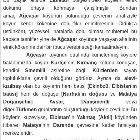
Bu başlık altında
Elbistan
bölgesindeki köylerin etnik
dokumu ortaya konmaya çalışılmıştır. Bundan
amaç
Ağcaşar
köyünün bulunduğu çevrenin analiziyle
koyun kendi kökenine dair fikir edinilmesidir. Oldukça
üstünkörü, yüzeysel, hatalarla dolu olması muhtemel bu
kabaca tasnifler yine de
Ağcaşar
köyünde yaşayan ahalinin
etnik kökenine dair bir ipucu verebileceği kanaatindeyim.
Ağcaşar
köyünün etrafında kümelenmiş köylere
baktığımızda, köyün
Kürtçe
’nin
Kırmanç
kolunu konuşan,
kendini
Sinemilli
aşiretine bağlı
Kürtlerden
sayan
topluluklarla çevrili olduğunu görürüz. Ayrıca da
alevi-
kızılbaş
olan bu köylerin hem batısı
[Ekinözü, Elbistan’ın
batısı]
hem de doğuşu
[Nurhak’ın doğusu
ve
Malatya
Doğanşehir]
Avşar, Danışmentli
veya
diğer
Türkmen
gruplarının oluşturduğu köylerle çevrilidir. Bu
köylerin kuzeyiyse,
Elbistan
’ın
Yalıntaş [Aktil]
köyünden
itibaren
Malatya
’nın
Darende
çevresine kadar hristiyan
merkezleridir.