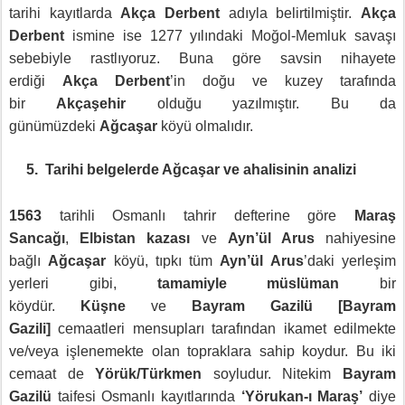
tarihi kayıtlarda
Akça Derbent
adıyla belirtilmiştir.
Akça
Derbent
ismine ise 1277 yılındaki Moğol-Memluk savaşı
sebebiyle rastlıyoruz. Buna göre savsin nihayete
erdiği
Akça Derbent
’in doğu ve kuzey tarafında
bir
Akçaşehir
olduğu yazılmıştır. Bu da
günümüzdeki
Ağcaşar
köyü olmalıdır.
5.
Tarihi belgelerde Ağca
şar ve ahalisinin analizi
1563
tarihli Osmanlı tahrir defterine göre
Maraş
Sancağı
,
Elbistan kazası
ve
Ayn’ül Arus
nahiyesine
bağlı
Ağcaşar
köyü, tıpkı tüm
Ayn’ül Arus
’daki yerleşim
yerleri gibi,
tamamiyle müslüman
bir
köydür.
Küşne
ve
Bayram Gazilü [Bayram
Gazili]
cemaatleri mensupları tarafından ikamet edilmekte
ve/veya işlenemekte olan topraklara sahip koydur. Bu iki
cemaat de
Yörük/Türkmen
soyludur. Nitekim
Bayram
Gazilü
taifesi Osmanlı kayıtlarında
‘Yörukan-ı Maraş’
diye