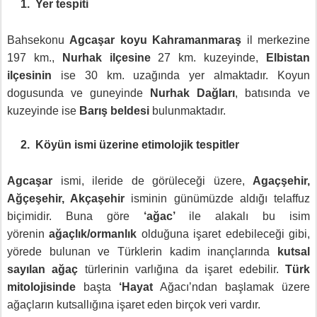
1.
Yer tespiti
Bahsekonu
Agcaşar koyu Kahramanmaraş
il merkezine
197 km.,
Nurhak ilçesine
27 km. kuzeyinde,
Elbistan
ilçesinin
ise 30 km. uzağında yer almaktadır. Koyun
dogusunda ve guneyinde
Nurhak Dağları
, batısında ve
kuzeyinde ise
Barış beldesi
bulunmaktadır.
2.
Köyün ismi üzerine etimolojik tespitler
Agcaşar
ismi, ileride de görüleceği üzere,
Agaçşehir,
Ağçeşehir, Akçaşehir
isminin günümüzde aldığı telaffuz
biçimidir. Buna göre
‘ağac’
ile alakalı bu isim
yörenin
ağaçlık/ormanlık
olduğuna işaret edebileceği gibi,
yörede bulunan ve Türklerin kadim inançlarında
kutsal
sayılan ağaç
türlerinin varlığına da işaret edebilir.
Türk
mitolojisinde
başta
‘Hayat
Ağacı’ndan başlamak üzere
ağaçların kutsallığına işaret eden birçok veri vardır.