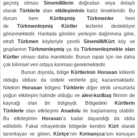
geçmiş olması
Sinemillilerin
doğrudan veya dolaylı
olarak
Türklerle
olan
etkileşiminin
bariz örnekleridir. Bu
durum hem
Kürtleşmiş Türkmenler
hem
de
Türkmenleşmiş Kürtler
tezlerini destekliyor
görünmektedir. Haritada görülen yerleşim dağılımına göre,
etrafı
Türkmen
köyleriyle çevrili
Sinemilli/Kürt
köy ve
gruplarının
Türkmenleşmiş
ya da
Türkmenleşmekte olan
Kürtler
olması daha mantıklıdır. Bunun ispatı için ise daha
çok bilimsel veri ortaya konması gerekmektedir.
Bunun dışında, bölge
Kürtlerinin Horasan
kökenli
olduğu iddiası da üstteki verilerle güç kazanmaktadır.
Nitekim
Horasan
bölgesi
Türklerin
diğer etnik unsurlarla
yoğun etkileşim halinde olduğu ve
alevi-kızılbaş
fikrinin de
kaynağı olan bir bölgeydi. Bölgedeki
Kürtlerin
Türklerle
olan etkileşimi
Anadolu
ile başlamamış olabilir.
Bu etkileşimin
Horasan
’a kadar dayandığı da iddia
edilebilir. Fakat nihayetinde bölgede kendini
Kürt
olarak
tanımlayan ve gören,
Kürtçe
’nin
Kırmançca
’sını konuşan