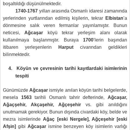
boşaltıldığı düşünülmektedir.
1740-1767
yılları arasında Osmanlı idaresi zamanında
yerlerinden yurtlarından edilmiş kişilerin, tekrar
Elbistan
’a
dönmesine salık veren fermanlar yayınlamıştır. Bunun
neticesi,
Ağcaşar
köyü tekrar yerleşim alanı olarak
kullanılmaya başlanmıştır. Buraya
1700
’lerin başından
itibaren yerleşenlerin
Harput
civarından geldikleri
bilinmektedir.
4.
Köyün ve çevresinin tarihi kayıtlardaki isimlerinin
tespiti
Günümüzde
Ağcaşar
ismiyle anılan köyün tarihi belgelerde,
mesela
1563
tarihli Osmanlı tahrir defterinde,
Ağcaşar,
Ağaçşehir, Akçaşehir, Ağçeşehir
vs. gibi anıldığını
unutmamak gerekiyor. Bunun dışında civardaki köy, belde ve
mezra isimlerinde
Ağaç [eski Nergele], Ağçeşehir [eski
Afşin]
gibi
Ağcaşar
ismine benzeyen köy isimlerin varlığı