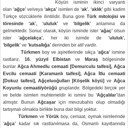
Köyün isminin ikinci varyantı
olan
‘ağçe’
ve/veya
‘akça’
isimleri de
‘ak’
,
‘akl
ık’
gibi kadim
Türkçe sözcüklerle ilintilidir. Buna gore
Türk mitolojisi ve
töresinde ‘ak’, ‘ululuk’
ve
‘bilgelik’
anlamına da
gelmektedir. Sonuc olarak, köyün isminde ister
‘ağaç’
olsun
ister
‘ağçe/akça’,
her iki isimde de
‘ululuk’,
‘bilgelik’
ve
‘kutsall
ığa’
derinden bir atif vardir.
Türkmen
boy ve aşiretlerinde sıkça
‘ağca’
ismine
rastlarız.
16. yüzyıl Elbistan
ve
Maraş
bölgesinde
bunlar
Ağca Ahmedlu cemaati [Demurculu taifesi], Ağca
Evcilu cemaati [Karamanlı taifesi], Ağca İtlu cemaati
[Dokuz taifesi], Ağçeluoğulları [Köşelik köyü]
ve
Ağca
Koyunlu cemaati/yörüğü
gruplarıdır.
Bölgedeki birçok yer
ve belde isimleri muhtemeldir ki ismini bu
‘Ağçalılar’
dan
almıştır. Bunun
Ağcaşar
için mevzubahis olup olmadığı
tartışmalı olmakla birlikte buna dair bilgi yoktur.
Türkmen
ve
Yörük
boy, cemaat, oymak isimlerinde
‘
ağça’
kadar sık rastlanılmasa da, Osmanlı kayıtlarında