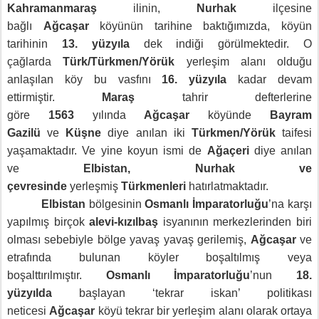
Kahramanmaraş
ilinin,
Nurhak
ilçesine
bağlı
Ağcaşar
köyünün tarihine baktığımızda, köyün
tarihinin
13. yüzyıla
dek indiği görülmektedir. O
çağlarda
Türk/Türkmen/Yörük
yerleşim alanı olduğu
anlaşılan köy bu vasfını
16. yüzyıla
kadar devam
ettirmiştir.
Maraş
tahrir defterlerine
göre
1563
yılında
Ağcaşar
köyünde
Bayram
Gazilü
ve
Küşne
diye anılan iki
Türkmen/Yörük
taifesi
yaşamaktadır. Ve yine koyun ismi de
Ağaçeri
diye anılan
ve
Elbistan, Nurhak ve
çevresinde
yerleşmiş
Türkmenleri
hatırlatmaktadır.
Elbistan
bölgesinin
Osmanlı İmparatorluğu
’na karşı
yapılmış birçok
alevi-kızılbaş
isyanının merkezlerinden biri
olması sebebiyle bölge yavaş yavaş gerilemiş,
Ağcaşar
ve
etrafında bulunan köyler boşaltılmış veya
boşalttırılmıştır.
Osmanlı İmparatorluğu
’nun
18.
yüzyılda
başlayan ‘tekrar iskan’ politikası
neticesi
Ağcaşar
köyü tekrar bir yerleşim alanı olarak ortaya