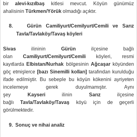
bir
alevi-kızılbaş
kitlesi mevcut. Köyün günümüz
ahalisinin
Türkmen/Yörük
olmadığı açıktır.
8.
Gürün Camiliyurt/Cemilyurt/Cemili ve Sarız
Tavla/Tavlaköy/Tavaş köyleri
Sivas
ilininin
Gürün
ilçesine bağlı
olan
Camiliyurt/Cemilyurt/Cemili
köyleri, resmi
kayıtlarda
Elbistan/Nurhak
bölgesinin
Ağcaşar
köyünden
göç etmişlerce
[bazı Sinemilli kolları]
tarafından kurulduğu
ifade edilmiştir. Bu sebeple
bu köyün kökenini ayriyeten
incelemeye gerek duyulmamıştır. Aynı
şey
Kayseri
ilinin
Sarız
ilçesine
bağlı
Tavla/Tavlaköy/Tavaş
köyü için de geçerli
görülmektedir.
9.
Sonuç ve nihai analiz