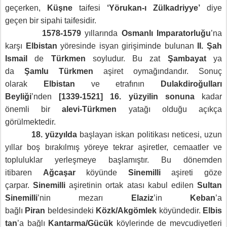
geçerken,
Küşne
taifesi
‘Yörukan-ı Zülkadriyye’
diye
geçen bir sipahi taifesidir.
1578-1579
yıllarında
Osmanlı Imparatorluğu
’na
karşı
Elbistan
yöresinde isyan girişiminde bulunan
II. Şah
Ismail
de
Türkmen
soyludur.
Bu zat
Şambayat
ya
da
Şamlu Türkmen
aşiret oymağındandır. Sonuç
olarak
Elbistan
ve etrafının
Dulakdiroğulları
Beyliği
’nden
[1339-1521]
16. yüzyilin sonuna
kadar
önemli bir
alevi-Türkmen
yatağı olduğu açıkça
görülmektedir.
18. yüzyılda
başlayan iskan politikası neticesi, uzun
yıllar boş bırakılmış yöreye tekrar aşiretler, cemaatler ve
topluluklar yerleşmeye başlamıştır. Bu dönemden
itibaren
Ağcaşar
köyünde
Sinemilli
aşireti göze
çarpar.
Sinemilli
aşiretinin ortak atası kabul edilen
Sultan
Sinemilli
’nin mezarı
Elaziz
’in
Keban
’a
bağlı
Piran
beldesindeki
Közk/Akgömlek
köyündedir.
Elbis
tan
’a bağlı
Kantarma/Gücük
köylerinde de mevcudiyetleri