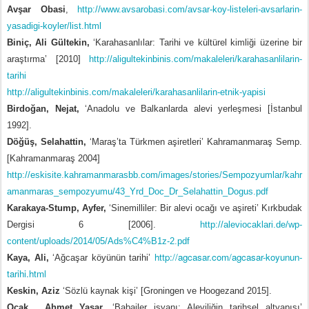
Avşar Obasi
,
http://www.avsarobasi.com/avsar-koy-listeleri-avsarlarin-
yasadigi-koyler/list.html
Biniç, Ali Gültekin,
‘Karahasanlılar: Tarihi ve kültürel kimliği üzerine bir
araştırma’
[2010]
http://aligultekinbinis.com/makaleleri/karahasanlilarin-
tarihi
http://aligultekinbinis.com/makaleleri/karahasanlilarin-etnik-yapisi
Birdoğan,
Nejat,
‘
Anadolu
ve Balkanlarda alevi yerleşmesi [İstanbul
1992].
Döğüş, Selahattin,
‘Maraş’ta Türkmen aşiretleri’ Kahramanmaraş Semp.
[Kahramanmaraş 2004]
http://eskisite.kahramanmarasbb.com/images/stories/Sempozyumlar/kahr
amanmaras_sempozyumu/43_Yrd_Doc_Dr_Selahattin_Dogus.pdf
Karakaya-Stump, Ayfer,
‘Sinemilliler: Bir alevi ocağı ve aşireti’ Kırkbudak
Dergisi 6 [2006].
http://aleviocaklari.de/wp-
content/uploads/2014/05/Ads%C4%B1z-2.pdf
http://agcasar.com/agcasar-koyunun-
Kaya, Ali,
‘Ağcaşar köyünün tarihi’
tarihi.html
Keskin, Aziz
‘Sözlü kaynak kişi’ [Groningen ve Hoogezand 2015].
Ocak, Ahmet Yaşar
, ‘Babailer isyanı: Aleviliğin tarihsel altyapısı’