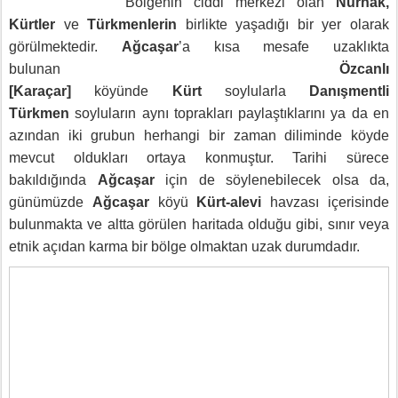
Bölgenin ciddi merkezi olan
Nurhak,
Kürtler
ve
Türkmenlerin
birlikte yaşadığı bir yer olarak
görülmektedir.
Ağcaşar
’a kısa mesafe uzaklıkta
bulunan
Özcanlı
[Karaçar]
köyünde
Kürt
soylularla
Danışmentli
Türkmen
soyluların aynı toprakları paylaştıklarını ya da en
azından iki grubun herhangi bir zaman diliminde köyde
mevcut oldukları ortaya konmuştur. Tarihi sürece
bakıldığında
Ağcaşar
için de söylenebilecek olsa da,
günümüzde
Ağcaşar
köyü
Kürt-alevi
havzası içerisinde
bulunmakta ve altta görülen haritada olduğu gibi, sınır veya
etnik açıdan karma bir bölge olmaktan uzak durumdadır.