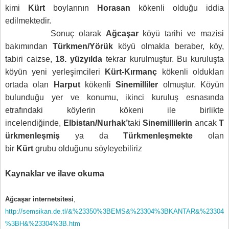
kimi
Kürt
boylarının
Horasan
kökenli olduğu iddia
edilmektedir.
Sonuç olarak
Ağcaşar
köyü tarihi ve mazisi
bakımından
Türkmen/Yörük
köyü olmakla beraber, köy,
tabiri caizse,
18. yüzyılda
tekrar kurulmuştur.
Bu kuruluşta
köyün yeni yerleşimcileri
Kürt-Kırmanç
kökenli oldukları
ortada olan
Harput
kökenli
Sinemilliler
olmuştur. Köyün
bulunduğu yer ve konumu, ikinci kuruluş esnasında
etrafındaki köylerin kökeni ile birlikte
incelendiğinde,
Elbistan/Nurhak’
taki
Sinemillilerin
ancak
T
ürkmenleşmiş
ya da
Türkmenleşmekte
olan
bir
Kürt
grubu olduğunu söyleyebiliriz
Kaynaklar ve ilave okuma
Ağcaşar
internetsitesi
,
http://semsikan.de.tl/&%23350%3BEMS&%23304%3BKANTAR&%23304
%3BH&%23304%3B.htm