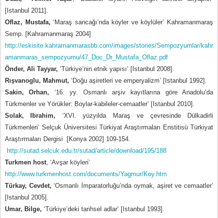
[Istanbul 2011].
Oflaz, Mustafa,
‘Maraş sancağı’nda köyler ve köylüler’ Kahramanmaraş
Semp. [Kahramanmaraş 2004]
http://eskisite.kahramanmarasbb.com/images/stories/Sempozyumlar/kahr
amanmaras_sempozyumu/47_Doc_Dr_Mustafa_Oflaz.pdf
Önder, Ali Tayyar,
‘Türkiye’nin etnik yapısı’ [Istanbul 2008].
Rışvanoglu, Mahmut,
‘Doğu aşiretleri ve emperyalizm’ [Istanbul 1992].
Sakin, Orhan,
‘16. yy. Osmanlı arşiv kayıtlarına göre Anadolu’da
Türkmenler ve Yörükler: Boylar-kabileler-cemaatler’ [Istanbul 2010].
Solak, Ibrahim,
‘XVI. yüzyilda Maraş ve çevresinde Dülkadirli
Türkmenleri’ Selçuk Üniversitesi Türkiyat Araştırmaları Enstitisü Türkiyat
Araştırmaları Dergisi [Konya 2002] 109-154.
http://sutad.selcuk.edu.tr/sutad/article/download/195/188
Turkmen host
, ‘Avşar köyleri’
http://www.turkmenhost.com/documents/Yagmur/Koy.htm
Türkay, Cevdet,
‘Osmanlı İmparatorluğu’nda oymak, aşiret ve cemaatler’
[Istanbul 2005].
Umar, Bilge,
‘Türkiye’deki tarihsel adlar’ [Istanbul 1993].