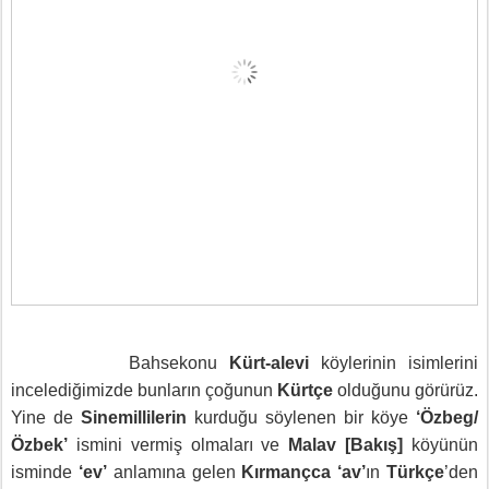
Bahsekonu
Kürt-alevi
köylerinin isimlerini
incelediğimizde bunların çoğunun
Kürtçe
olduğunu görürüz.
Yine de
Sinemillilerin
kurduğu söylenen bir köye
‘Özbeg/
Özbek’
ismini vermiş olmaları ve
Malav [Bakış]
köyünün
isminde
‘ev’
anlamına gelen
Kırmançca ‘av’
ın
Türkçe
’den