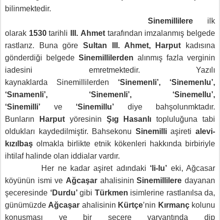
bilinmektedir.
Sinemillilere
ilk
olarak
1530
tarihli
III.
Ahmet
tarafından imzalanmış belgede
rastlarız. Buna göre
Sultan III. Ahmet, Harput
kadısına
gönderdiği belgede
Sinemillilerden
alınmış fazla verginin
iadesini emretmektedir. Yazılı
kaynaklarda
Sinemillilerden
‘Sinemenli’, ‘Sinemenlu’,
‘Sınamenli’, ‘Sinemenli’, ‘Sinemellu’,
‘Sinemilli’
ve
‘Sinemillu’
diye bahşolunmktadır.
Bunların
Harput
yöresinin
Şıg Hasanlı
topluluğuna tabi
oldukları kaydedilmiştir. Bahsekonu
Sinemilli
aşireti
alevi-
kızılbaş
olmakla birlikte etnik kökenleri hakkında birbiriyle
ihtilaf halinde olan iddialar vardır
.
Her ne kadar aşiret adındaki
‘li-lu’
eki, Ağcasar
köyünün ismi ve
Ağcaşar
ahalisinin
Sinemillilere
dayanan
şeceresinde
‘Durdu’
gibi
Türkmen
isimlerine rastlanılsa da,
günümüzde
Ağcaşar
ahalisinin
Kürtçe
’nin
Kırmanç
kolunu
konuşması ve bir seçere varyantında dip