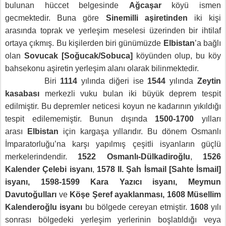
bulunan hüccet belgesinde
Ağcaşar
köyü ismen
gecmektedir. Buna göre
Sinemilli aşiretinden
iki kişi
arasında toprak ve yerleşim meselesi üzerinden bir ihtilaf
ortaya çıkmış. Bu kişilerden biri günümüzde
Elbistan
’a bağlı
olan
Sovucak [Soğucak/Sobuca]
köyünden olup, bu köy
bahsekonu aşiretin yerleşim alanı olarak bilinmektedir.
Biri
1114
yılında diğeri ise
1544
yılında
Zeytin
kasabası
merkezli vuku bulan iki büyük deprem tespit
edilmiştir. Bu depremler neticesi koyun ne kadarının yıkıldığı
tespit edilememiştir. Bunun dışında
1500-1700
yılları
arası
Elbistan
için kargaşa yıllarıdır. Bu dönem Osmanlı
İmparatorluğu’na karşı yapılmış çeşitli isyanların güçlü
merkelerindendir.
1522 Osmanlı-Dülkadiroğlu
,
1526
Kalender Çelebi isyanı
,
1578 II. Şah İsmail [Sahte İsmail]
isyanı, 1598-1599 Kara Yazıcı isyanı, Meymun
Davutoğulları
ve
Köşe Şeref ayaklanması, 1608 Müsellim
Kalenderoğlu isyanı
bu bölgede cereyan etmiştir.
1608
yılı
sonrası bölgedeki yerleşim yerlerinin boşlatıldığı veya