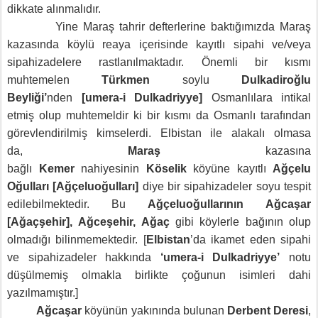
dikkate alınmalıdır.
Yine Maraş tahrir defterlerine baktığımızda Maraş
kazasında köylü reaya içerisinde kayıtlı sipahi ve/veya
sipahizadelere rastlanılmaktadır. Önemli bir kısmı
muhtemelen
Türkmen
soylu
Dulkadiroğlu
Beyliği’
nden
[umera-i Dulkadriyye]
Osmanlılara intikal
etmiş olup muhtemeldir ki bir kısmı da Osmanlı tarafından
görevlendirilmiş kimselerdi.
Elbistan ile alakalı olmasa
da,
Maraş
kazasına
bağlı
Kemer
nahiyesinin
Köselik
köyüne kayıtlı
Ağçelu
Oğulları [Ağçeluoğulları]
diye bir sipahizadeler
soyu tespit
edilebilmektedir. Bu
Ağçeluoğullarının
Ağcaşar
[Ağaçşehir
],
Ağceşehir, Ağaç
gibi köylerle bağının olup
olmadığı bilinmemektedir. [
Elbistan
’da ikamet eden sipahi
ve sipahizadeler hakkında
‘umera-i Dulkadriyye’
notu
düşülmemiş olmakla birlikte çoğunun isimleri dahi
yazılmamıştır.]
Ağcaşar
köyünün yakınında bulunan
Derbent Deresi
,