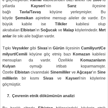
yıllarda
Kayseri
’nin
Sarız
ilçesine
bağlı
Tavla/Tavaş
köyüne yerleşmişler. Bu
köyde
Şemsikan
aşiretine mensup aileler de vardır. En
büyük kabile ise
Tilkiler
kabilesi olup
akrabaları
Elbistan
’ın
Soğucak
ve
Malap
köylerindedir.
Mırt
anlar
ile sıkı aile bağları vardır.
Tıpkı
Veysıkler
gibi
Sivas
’ın
Gürün
ilçesinin
Camiliyurt/Ce
milyurt/Cemili
köyüne göç etmiş bazı
Komazan
kabilesi
mensupları da vardır. Özellikle
Komazanların
Kulyan
oymağı irtibatı koparmamıştır.
Özetle
Elbistan
civarındaki
Sinemilliler
ve
Ağcaşar
’ın
Sine
millilerin
bir kısmı
Sivas
ve
Kayseri
’nin köylerine
göçmüştür.
7.
Çevrenin etnik dökümünün analizi