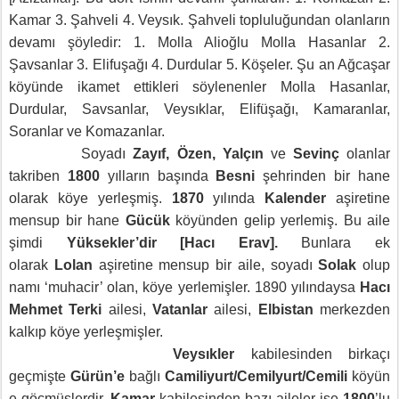
Kamar 3. Şahveli 4. Veysık. Şahveli topluluğundan olanların
devamı şöyledir: 1. Molla Alioğlu Molla Hasanlar 2.
Şavsanlar 3. Elifuşağı 4. Durdular 5. Köşeler. Şu an Ağcaşar
köyünde ikamet ettikleri söylenenler Molla Hasanlar,
Durdular, Savsanlar, Veysıklar, Elifüşağı, Kamaranlar,
Soranlar ve Komazanlar.
Soyadı
Zayıf, Özen, Yalçın
ve
Sevinç
olanlar
takriben
1800
yılların başında
Besni
şehrinden bir hane
olarak köye yerleşmiş.
1870
yılında
Kalender
aşiretine
mensup bir hane
Gücük
köyünden gelip yerlemiş. Bu aile
şimdi
Yüksekler’dir [Hacı Erav].
Bunlara ek
olarak
Lolan
aşiretine mensup bir aile, soyadı
Solak
olup
namı ‘muhacir’ olan, köye yerlemişler. 1890 yılındaysa
Hacı
Mehmet Terki
ailesi,
Vatanlar
ailesi,
Elbistan
merkezden
kalkıp köye yerleşmişler.
Veysıkler
kabilesinden birkaçı
geçmişte
Gürün’e
bağlı
Camiliyurt/Cemilyurt/Cemili
köyün
e göçmüşlerdir.
Kamar
kabilesinden bazı aileler ise
1800
’lu