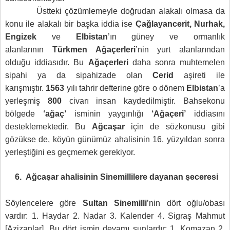
Üstteki çözümlemeyle doğrudan alakalı olmasa da
konu ile alakalı bir başka iddia ise
Çağlayancerit, Nurhak,
Engizek
ve
Elbistan
’ın güney ve ormanlık
alanlarının
Türkmen Ağaçerleri
’nin yurt alanlarından
olduğu iddiasıdır. Bu
Ağaçerleri
daha sonra muhtemelen
sipahi ya da sipahizade olan
Cerid
aşireti ile
karışmıştır.
1563
yılı tahrir defterine göre o dönem
Elbistan
’a
yerleşmiş
800
civarı insan kaydedilmiştir. Bahsekonu
bölgede
‘ağaç’
isminin yaygınlığı
‘Ağaçeri’
iddiasını
desteklemektedir. Bu
Ağcaşar
için de sözkonusu gibi
gözükse de, köyün günümüz ahalisinin 16. yüzyıldan sonra
yerleştiğini es geçmemek gerekiyor.
6.
Ağcaşar
ahalisinin Sinemillilere dayanan
ş
eceresi
Söylencelere göre
Sultan Sinemilli
’nin dört oğlu/obası
vardır: 1. Haydar 2. Nadar 3. Kalender 4. Sigra
ş
Mahmut
[Azizanlar]. Bu dört ismin devamı şunlardır: 1. Komazan 2.