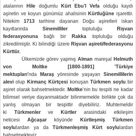
atalarının
Hile
doğumlu
Kürt Ebu’l Vefa
olduğu kaydı
aşiretin ve koyun günümüz ahalisinin
Kürtluğüne
işarettir.
Nitekim
1713
tarihine dayanan Doğu aşiretleri iskan
kayıtlarında
Sinemilliler
topluluğu
Rişvan
federasyonuna
bağlı bir
Rakka
topluluğu olduğu
zikredilmiştir. Ki bilindiği üzere
Rişvan aşireti/federasyonu
Kürttür.
Ülkemizde görev yapmış
Alman
mareşal
Helmuth
von Moltke [1800-1891]
‘Türkiye
mektupları’
nda
Maraş
yöresinde yaşayan
Sinemillilerin
alevi
olup
Kirmanç Kürtçesi
konuşan
Türkmen soylu
bir
aşiret olarak bahsetmektedir.
Moltke
’nin bu tespiti ne kadar
bilimsel veriye dayanmaktadır bilinmemekle birlikte çok da
yanlış olmayan bir tespittir diyebiliriz. Muhtemeldir
ki
Türkmenler
ve
Kürtler
arasindaki etkileşim
neticesi
Ağcaşar
köyünde
Kürtleşmiş Türkmen
soylu
lardan ya da
Türkmenleşmiş Kürt soylu
lardan
bahsetmekteyiz.