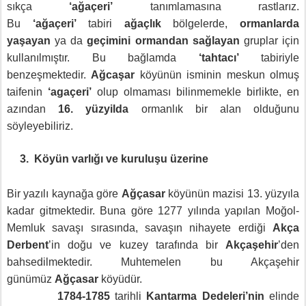
sıkça
‘ağaçeri’
tanımlamasına rastlarız.
Bu
‘ağaçeri’
tabiri
ağaçlık
bölgelerde,
ormanlarda
yaşayan
ya da
geçimini ormandan sağlayan
gruplar için
kullanılmıştır. Bu bağlamda
‘tahtacı’
tabiriyle
benzeşmektedir.
Ağcaşar
köyünün isminin meskun olmuş
taifenin
‘agaçeri’
olup olmaması bilinmemekle birlikte, en
azından
16. yüzyilda
ormanlık bir alan olduğunu
söyleyebiliriz.
3.
Köyün varlığı ve kuruluşu üzerine
Bir yazılı kaynağa göre
Ağçasar
köyünün mazisi 13. yüzyıla
kadar gitmektedir. Buna göre 1277 yılında yapılan Moğol-
Memluk savaşı sırasında, savaşın nihayete erdiği
Akça
Derbent
’in doğu ve kuzey tarafında bir
Akçaşehir
’den
bahsedilmektedir. Muhtemelen bu Akçaşehir
günümüz
Ağçasar
köyüdür.
1784-1785
tarihli
Kantarma Dedeleri’nin
elinde