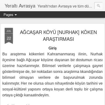
Yeraltı Avrasya
Yeraltı'ndan Avrasya ve tüm dünyâ hakkında notlar
Pages
AĞCAŞAR KÖYÜ [NURHAK] KÖKEN
JUL
22
ARAŞTIRMASI
Giriş
Bu araştırma kökenleri Kahramanmaraş ilinin, Nurhak
ilçesine bağlı Ağcaşar köyüne dayanan bir dostumun ricası
üzerine hazırlanmıştır. Bilimsel verilerle çalışmaya gayret
gösterilmişse de, bir noktadan sonra araştırma tıkandığından
bilimsel olmayan verilere de başvurulmak zorunda
kalınmıştır. Her ne olursa olsun nihayetinde köyün tarihini ve
sosyal-kültürel yapısını ortaya koyan derli toplu bir çalışma
ortaya çıktığı kanaatindeyim.