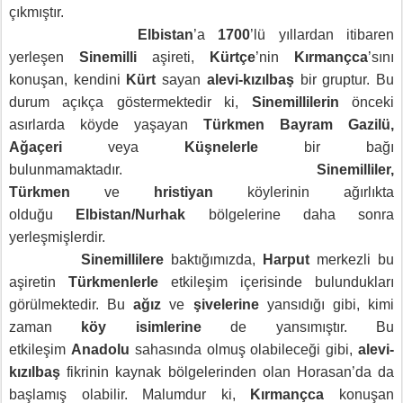
çıkmıştır.
Elbistan
’a
1700
’lü yıllardan itibaren
yerleşen
Sinemilli
aşireti,
Kürtçe
’nin
Kırmançca
’sını
konuşan, kendini
Kürt
sayan
alevi-kızılbaş
bir gruptur. Bu
durum açıkça göstermektedir ki,
Sinemillilerin
önceki
asırlarda köyde yaşayan
Türkmen Bayram Gazilü,
Ağaçeri
veya
Küşnelerle
bir bağı
bulunmamaktadır.
Sinemilliler,
Türkmen
ve
hristiyan
köylerinin ağırlıkta
olduğu
Elbistan/Nurhak
bölgelerine daha sonra
yerleşmişlerdir.
Sinemillilere
baktığımızda,
Harput
merkezli bu
aşiretin
Türkmenlerle
etkileşim içerisinde bulundukları
görülmektedir. Bu
ağız
ve
şivelerine
yansıdığı gibi, kimi
zaman
köy isimlerine
de yansımıştır.
Bu
etkileşim
Anadolu
sahasında olmuş olabileceği gibi,
alevi-
kızılbaş
fikrinin kaynak bölgelerinden olan
Horasan’da da
başlamış olabilir.
Malumdur ki,
Kırmançca
konuşan