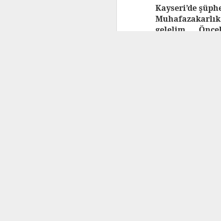
Kayseri’de şüph
Muhafazakarlık 
Yer
gelelim. Önce
Kayseri’dekiler
Kayseri, Konya
açısından pek 
şüphesiz organi
sanayi bölgeler
Konya ahâlas
gözlemleyemed
Öncelikle şunu 
yabancısıyım d
yerleri yanlış d
Kayseri’deki ka
rastlamadım. Hat
zor oldu ben
konusunda da K
Kayseri Büyük
olduğunu düşü
Belediyesi dev