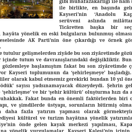
gibi muhafazakarlığı ile nâm
ile birlikte, en başında gel
Kayseri’nin ‘Anadolu Kap
serüveni aslında milâtt
Ticâretten başka bir seç
ri hayâta yönelik en eski bulguların bulunmuş olması 
meselesinde AK Parti’nin öne çıkardığı ve örnek gös
.
e tutulur gelişmelerden ziyâde bu son ziyâretimde gö
r içinde tutum ve davranışlarındaki değişikliktir. Bu
 gözlemleye başlamıştım fakat bu son ziyâretimde ç
yor Kayseri toplumunun da ‘şehirleşmeye’ başladığı.
liler olarak kabul etmemiz gerekirki bundan 10 yıl önc
‘hödük’ sayısı yadsınamayacak düzeydeydi. Şehrin gel
 ‘şehirleşme’ ve bir ‘şehir kültürü’ oluşturma hızı da a
muhakkak. Fakat bunda en önemli faktörlerden biri o
yapı, ve şimdilerde üstyapı, sorunların bitirmiş olma
ta daha fazla yatırım yapması olarak görmekteyi
diyesi kültürel ve turizm hayâtına yönelik yatırıml
kiye’nin önde gelen kayak merkezi yapılması, Kap
ına yönelik vurgulamalar, Kayseri Kalesi’nin içinin