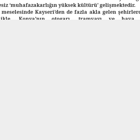
esiz ‘muhafazakarlığın yüksek kültürü’ gelişmektedir.
meselesinde Kayseri’den de fazla akla gelen şehirle
altı Avrasya. Dinamik Görünümler teması.
Blogger
tarafından desteklenmektedir.
Kötüye Kullan
likle, Konya’nın otogarı, tramvayı ve hava a
in gerisinde. Yine Kayseri’ye nazaran maalesef daha
’ya bakarak çok daha temiz. Şehrin düzlüğü, düze
farkları yok. Fakat Konya’nın Kayseri’yi geride bır
ze sanayisidir. Kayserililer ticâretle nâm salmış olsa
i Kayseri’ninkileri katlayacak durumdadır. Bu ekonom
inde Kayseri’deki kültürel kıpırdanmaya be
im.
iletmek isterim, ben Konya’nın
olayısıyla kıyas yapılabilecek
eğerlendirmiş olabilirim. Yine de
dar kitap çeşitliliğine Konya’da
tâ ciddî bir kitapçı bulmak bile
im için. Kültürel faaliyet
onya Büyükşehir Belediyesinin
şehir Belediyesi kadar etken
nmüyorum. Konya Büyükşehir
rede daha az olunca sosyal ve