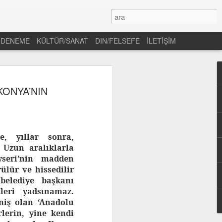
DENEME
KÜLTÜR/SANAT
DIN/FELSEFE
İLETİŞİM
KONYA’NIN
, yıllar sonra,
 Uzun aralıklarla
yseri’nin madden
rülür ve hissedilir
belediye başkanı
leri yadsınamaz.
miş olan ‘Anadolu
rlerin, yine kendi