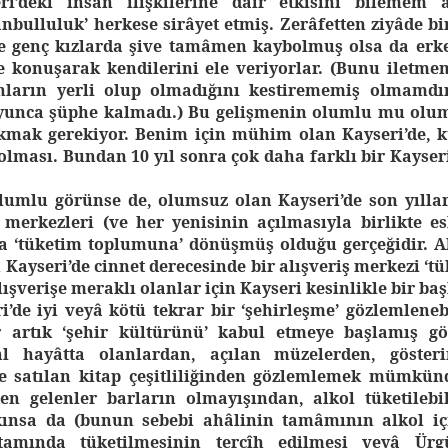
eri’deki insan ilişkilerine dâir etkisini bilemem
anbulluluk’ herkese sirâyet etmiş. Zerâfetten ziyâde 
e genç kızlarda şive tamâmen kaybolmuş olsa da erke
ile konuşarak kendilerini ele veriyorlar. (Bunu iletm
ların yerli olup olmadığını kestirememiş olmamdır.
yunca şüphe kalmadı.) Bu gelişmenin olumlu mu ol
kmak gerekiyor. Benim için mühim olan Kayseri’de, k
olması. Bundan 10 yıl sonra çok daha farklı bir Kayser
lumlu görünse de, olumsuz olan Kayseri’de son yılla
 merkezleri (ve her yenisinin açılmasıyla birlikte esk
la ‘tüketim toplumuna’ dönüşmüş olduğu gerçeğidir. A
Kayseri’de cinnet derecesinde bir alışveriş merkezi ‘tü
lışverişe meraklı olanlar için Kayseri kesinlikle bir baş
i’de iyi veyâ kötü tekrar bir ‘şehirleşme’ gözlemleneb
r artık ‘şehir kültürünü’ kabul etmeye başlamış g
yal hayâtta olanlardan, açılan müzelerden, göster
e satılan kitap çeşitliliğinden gözlemlemek mümkün
den gelenler barların olmayışından, alkol tüketileb
ınsa da (bunun sebebi ahâlinin tamâmının alkol iç
amında tüketilmesinin tercîh edilmesi veyâ Ürgüp