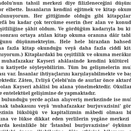
adolu’nun tahsil merkezi diye filizleneceğini düşü
or elbette. İnsanların kendini eğitmek ve kitap okum
lunuyorum. Her gittiğimde olduğu gibi kitapçılar
defâ bu kadar çok tercüme eserin (her alan ve konud
eşitliliğine şâhit oldum. Ve gördüğüm kadarıyla bu kit
sonrası ortaya atılan kitap okuma oranına dâir tabl
uğunu düşünmekteyim. Hele hele birazdan bahsed
ha fazla kitap okunduğu veyâ daha fazla ciddî ki
mıyorum.) Kitaplardaki bu çeşitlilik ve okuma merâkını
muhafazakar Kayseri ahâlasinde kendini kültürel 
nu katiyetle söyleyebilirim. Tüm bu gelişmelerin 
ası var. İnsanlar ihtiyaçlarını karşılayabilmekte ve b
tedir. Zâten, Evliyâ Çelebi’nin de asırlar önce aktard
i olan Kayseri ahâlisi bu alana yönelmektedir. Okullar
e entelektüel gelişimine de yapmaktadır.
 bulunduğu yerde açılan alışveriş merkezinde ise mu
mak tabakasını veyâ ‘muhafazakar burjuvazisini’ 
ezinin lükslüğü ve kapitalizmin mâbedi olması bi
ına ve lükse dikkat eden yerlilerin yegâne merkezi
arda kesinlikle bir ‘İstanbul burjuvazisine’ öykünm