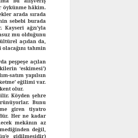
 ama bu alışveriş
bir öykünme hâkim.
kler arada sırada
emin sebebi burada
 Kayseri ağzı’yla
umsuz mu olduğunu
ültürel açıdan da,
i olacağını tahmin
rda peşpeşe açılan
ilerin ‘eskimesi’)
lım-satım yapılsın
ketme’ eğilimi var.
kent olur.
ilir. Köyden şehre
örünüyorlar. Bunu
ime giren tiyatro
dür. Her ne kadar
ilecek mekânın az
mediğinden değil,
’e gidilmesidir)