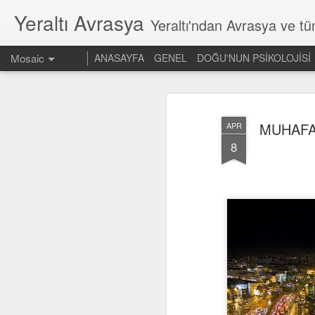
Yeraltı Avrasya
Yeraltı'ndan Avrasya ve t
Mosaic
ANASAYFA
GENEL
DOĞU'NUN PSİKOLOJİSİ
MUHAFAZ
APR
8