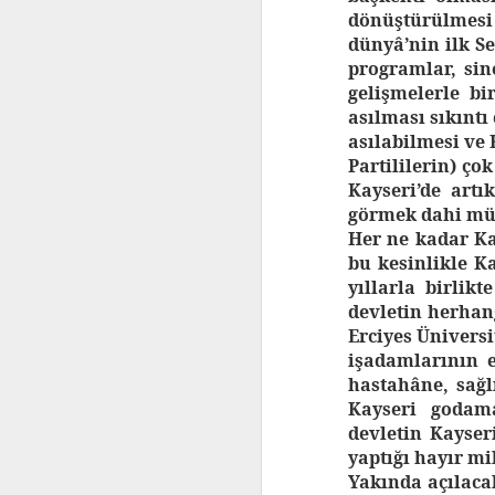
dönüştürülmesi
dünyâ’nin ilk S
programlar, sin
gelişmelerle bi
asılması sıkıntı
asılabilmesi ve 
Partililerin) ço
Kayseri’de art
görmek dahi mü
Her ne kadar Ka
bu kesinlikle Ka
yıllarla birlik
devletin herhang
Erciyes Üniversi
işadamlarının 
hastahâne, sağl
Kayseri godam
devletin Kayser
yaptığı hayır mi
Yakında açılacak