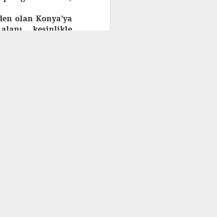
rden olan Konya’ya
ım Bildir
.
lanı kesinlikle
 kirli bir şehir.
ni ve yapılanması
aktığı mesele hiç
 da Konya organize
ik avantaja rağmen
nzer bir durum