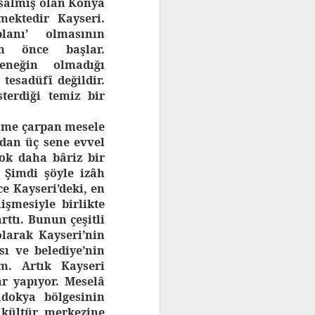
 salmış olan Konya
mektedir Kayseri.
lanı’ olmasının
an önce başlar.
eneğin olmadığı
tesadüfî değildir.
terdiği temiz bir
züme çarpan mesele
ndan üç sene evvel
ok daha bâriz bir
 Şimdi şöyle izâh
e Kayseri’deki, en
işmesiyle birlikte
rttı. Bunun çeşitli
larak Kayseri’nin
sı ve belediye’nin
m. Artık Kayseri
ar yapıyor. Meselâ
adokya bölgesinin
 kültür merkezine