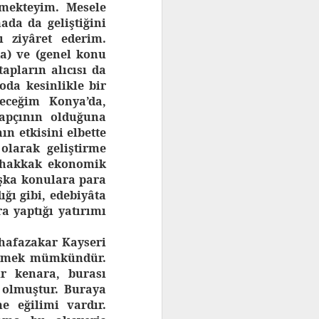
nmekteyim. Mesele
ada da geliştiğini
ı ziyâret ederim.
a) ve (genel konu
apların alıcısı da
oda kesinlikle bir
eceğim Konya’da,
tapçının olduğuna
n etkisini elbette
olarak geliştirme
muhakkak ekonomik
aşka konulara para
ığı gibi, edebiyâta
a yaptığı yatırımı
hafazakar Kayseri
görmek mümkündür.
r kenara, burası
 olmuştur. Buraya
e eğilimi vardır.