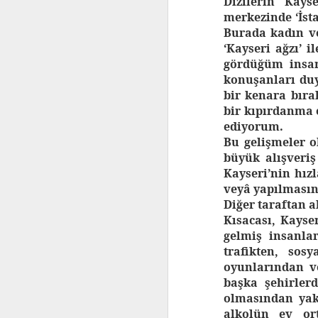
Dizilerin Kays
Milliyetçi Hareket
merkezinde ‘İst
Partisi en dus niet
de
Burada kadın v
‘Nationalistische
‘Kayseri ağzı’ 
Actie Partij’ zoals
gördüğüm insan
de Nederlandse
konuşanları du
media het
bir kenara bıra
verkeerd vertaald)
bir kıpırdanma 
in Turkije, gebruikt
ediyorum.
de Nederlandse
Bu gelişmeler o
büyük alışveriş
Kayseri’nin hız
veyâ yapılmasın 
Diğer taraftan a
Kısacası, Kayser
gelmiş insanla
trafikten, sos
oyunlarından v
başka şehirler
olmasından yak
alkolün ev ort