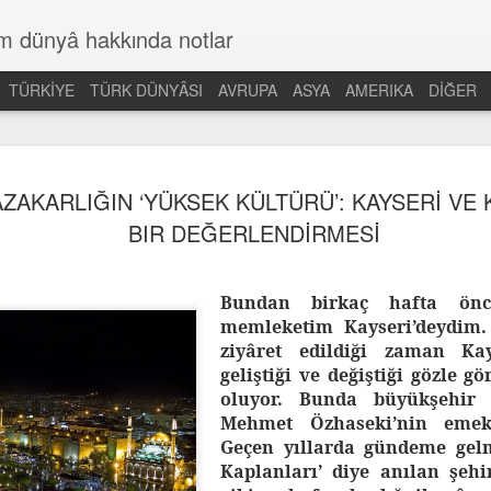
üm dünyâ hakkında notlar
TÜRKİYE
TÜRK DÜNYÂSI
AVRUPA
ASYA
AMERIKA
DİĞER
AKARLIĞIN ‘YÜKSEK KÜLTÜRÜ’: KAYSERİ VE 
BIR DEĞERLENDİRMESİ
Bundan birkaç hafta önce
memleketim Kayseri’deydim.
ziyâret edildiği zaman Ka
geliştiği ve değiştiği gözle gö
oluyor. Bunda büyükşehir 
Mehmet Özhaseki’nin emek
Geçen yıllarda gündeme gel
Kaplanları’ diye anılan şehi