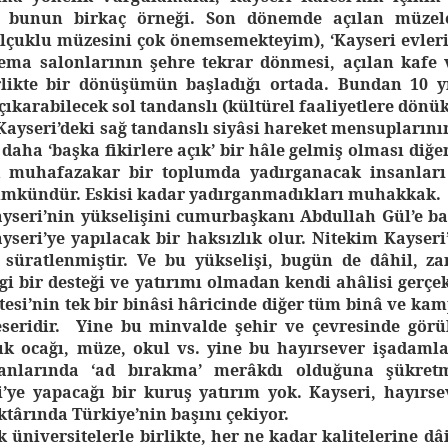
 bunun birkaç örneği. Son dönemde açılan müzele
elçuklu müzesini çok önemsemekteyim), ‘Kayseri evleri’
ema salonlarının şehre tekrar dönmesi, açılan kafe 
rlikte bir dönüşümün başladığı ortada. Bundan 10 yı
 çıkarabilecek sol tandanslı (kültürel faaliyetlere dönük
Kayseri’deki sağ tandanslı siyâsi hareket mensuplarını
k daha ‘başka fikirlere açık’ bir hâle gelmiş olması diğe
ık muhafazakar bir toplumda yadırganacak insanları 
mkündür. Eskisi kadar yadırganmadıkları muhakkak.
yseri’nin yükselişini cumurbaşkanı Abdullah Gül’e ba
yseri’ye yapılacak bir haksızlık olur. Nitekim Kayseri’
te süratlenmiştir. Ve bu yükselişi, bugün de dâhil, z
i bir desteği ve yatırımı olmadan kendi ahâlisi gerçek
tesi’nin tek bir binâsi hâricinde diğer tüm binâ ve ka
eseridir. Yine bu minvalde şehir ve çevresinde görü
ık ocağı, müze, okul vs. yine bu hayırsever işadamla
anlarında ‘ad bırakma’ merâkdı olduğuna şükret
i’ye yapacağı bir kuruş yatırım yok. Kayseri, hayırs
ktârında Türkiye’nin başını çekiyor.
 üniversitelerle birlikte, her ne kadar kalitelerine dâ