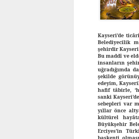
Kayseri’de ticâ
Belediyecilik 
şehirdir Kayseri
Bu maddî ve eld
insanların şehi
uğradığımda da
şekilde görünü
edeyim, Kayseri
hafif tâbirle, 
sanki Kayseri’de
sebepleri var 
yıllar önce alt
kültürel hayâ
Büyükşehir Bele
Erciyes’in Tür
başkenti olmas