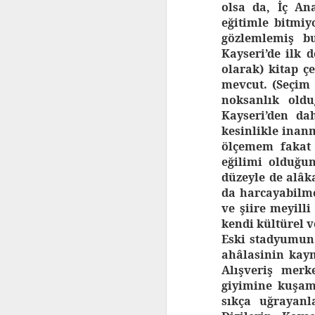
olsa da, İç An
eğitimle bitmiy
gözlemlemiş bu
Kayseri’de ilk 
olarak) kitap ç
mevcut. (Seçim 
EEN
INTRODUCTIE
noksanlık old
TOT HET
Kayseri’den da
TURKSE
kesinlikle inan
NATIONALISM
ölçemem fakat 
E
eğilimi olduğu
düzeyle de alâk
Inleiding
da harcayabilmek
Wanneer er
ve şiire meyill
gesproken wordt
kendi kültürel v
over het Turkse
Eski stadyumun
nationalisme of
ahâlasinin kay
nog specifieker
Alışveriş merk
over de Partij van
giyimine kuşam
de Nationalistische
sıkça uğrayanl
Beweging (MHP,