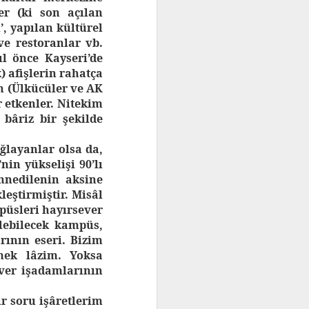
r (ki son açılan
, yapılan kültürel
ve restoranlar vb.
l önce Kayseri’de
) afişlerin rahatça
n (Ülkücüler ve AK
r etkenler. Nitekim
bâriz bir şekilde
ğlayanlar olsa da,
nin yükselişi 90’lı
annedilenin aksine
leştirmiştir. Misâl
mpüsleri hayırsever
lebilecek kampüs,
rının eseri. Bizim
mek lâzim. Yoksa
ever işadamlarının
ir soru işâretlerim