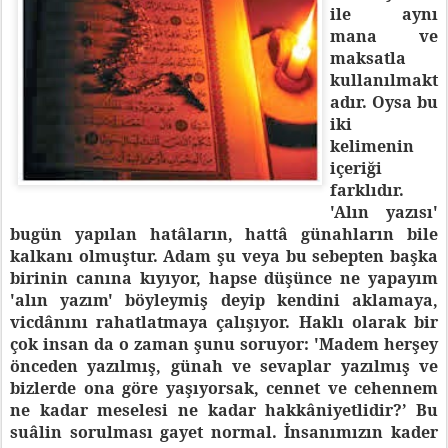
ile aynı
mana ve
maksatla
kullanılmakt
adır. Oysa bu
iki
kelimenin
içeriği
farklıdır.
'Alın yazısı'
bugün yapılan hatâların, hattâ günahların bile
kalkanı olmuştur. Adam şu veya bu sebepten başka
birinin canına kıyıyor, hapse düşünce ne yapayım
'alın yazım' böyleymiş deyip kendini aklamaya,
vicdânını rahatlatmaya çalışıyor. Haklı olarak bir
çok insan da o zaman şunu soruyor: 'Madem herşey
önceden yazılmış, günah ve sevaplar yazılmış ve
bizlerde ona göre yaşıyorsak, cennet ve cehennem
ne kadar meselesi ne kadar hakkâniyetlidir?’ Bu
suâlin sorulması gayet normal. İnsanımızın kader