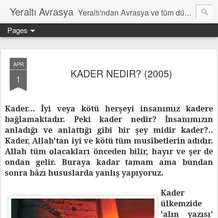
Yeraltı Avrasya
Yeraltı'ndan Avrasya ve tüm dünyâ hakkında notlar
Pages
APR
KADER NEDIR? (2005)
1
Kader... İyi veya kötü herşeyi insanımız kadere
bağlamaktadır. Peki kader nedir? İnsanımızın
anladığı ve anlattığı gibi bir şey midir kader?..
Kader, Allah'tan iyi ve kötü tüm musîbetlerin adıdır.
Allah tüm olacakları önceden bilir, hayır ve şer de
ondan gelir. Buraya kadar tamam ama bundan
sonra bâzı hususlarda yanlış yapıyoruz.
Kader
ülkemzide
'alın yazısı'