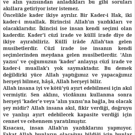
ve alın yazısından anladıkları bu gibi soruları
akıllara getiriyor ister istemez.
Öncelikle kader ikiye ayrılır. Bir Kader-i Hak, iki
kader-i muallak. Birincisi Allah'ın yazdıkları ve
olacaklarıdır. İkincisi ise insan kendi seçimi olan
kaderdir. Kader'i cüzî irade ve küllî irade diye de
ikiye ayırabiliriz. Küllî irâde Allah'tan gelen
musibetlerdir. Cüzî irade ise insanın kendi
seçimlerinden meydana gelen musîbetlerdir. 'Alın
yazısı' ve çoğumuzun 'kader' anlayışı cüzî irade ve
kader-i muallak'ı yok saymaktadır. Bu demek
değildirki yüce Allah yaptığımız ve yapacağımız
herşeyi bilmez, hâşâ, Allah herşeyi bilir.
Allah insana iyi ve kötü'yü ayırt edebilmesi için akıl
vermiştir. Sen aklını, vicdânını kullanma sonra
herşeyi 'kader'e veya 'alın yazısı'na bağla, bu olacak
şey midir? Allah insana akıl, fikir verdiği, doğruyu
ve yanlışı ayırt edebilecek kapasite verdiği için
cennet ve cehennem yaratılmıştır.
Kısacası, insan Allah'ın yazdıklarını yapmıyor.
Fakat Allah bunların olacağını bildiği için bunlar