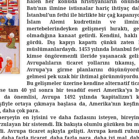
halen her konuda hristiyanların önünde
Batı’nın ilmine istisnalar hariç ihtiyaç 
İstanbul’un fethi ile birlikte bir çağ kapanıy
İslam Alemi kudretinin ve ilmi
mertebelerindeyken gelişmeyi bıraktı, ge
olmadığına kanaat getirdi. Kendini, haklı
gördü. Dış kapıyı kapattı çünkü zaten 
müslümanlardaydı. 1453 yılında İstanbul fet
kimse öngöremezdi ileride yaşanacak geli
Avrupalıların ticaret yollarını tıkamış,
Avrupa’ya girme planlarını düşünüyord
gelmesi pek uzak bir ihtimal görünmüyordu
Bu gelişmeler üzerine kendine alternatif tic
se tam 40 yıl sonra bir tesadüf eseri Amerika’ya 
 da önemlisi, Avrupa 1492 yılında ‘kapitalizm’i ke
fiyle ortaya çıkmaya başlasa da, Amerika’nın keşfin
, daha çok para.
erşeyin en iyisini ve daha fazlasını isteyen, birey
rzulayan bir sistemdi. İlk bakışta olumlu gözüken bu m
di. Avrupa ticaret aşkıyla gelişti. Avrupa kendi ruhun
daha fazla ticaret, daha fazla para, daha iyi mal, dah