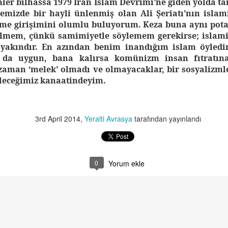
ler bilhassa 1979 İran İslam Devrimi’ne giden yolda ta
izde bir hayli ünlenmiş olan Ali Şeriatı’nın islami
tme girişimini olumlu buluyorum. Keza buna aynı pot
lmem, çünkü samimiyetle söylemem gerekirse; islami
 yakındır. En azından benim inandığım islam öyledi
a da uygun, bana kalırsa komünizm insan fıtratın
zaman ‘melek’ olmadı ve olmayacaklar, bir sosyalizmle 
ileceğimiz kanaatindeyim.
fe1
3rd April 2014
,
Yeralti Avrasya
tarafından yayınlandı
0
Yorum ekle