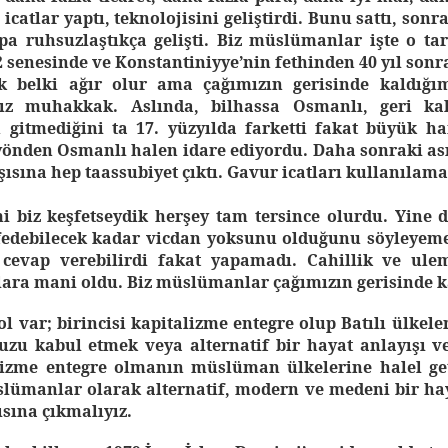
icatlar yaptı, teknolojisini geliştirdi. Bunu sattı, sonr
upa ruhsuzlaştıkça gelişti. Biz müslümanlar işte o tar
2 senesinde ve Konstantiniyye’nin fethinden 40 yıl sonra
k belki ağır olur ama çağımızın gerisinde kaldığı
z muhakkak. Aslında, bilhassa Osmanlı, geri kal
 gitmediğini ta 17. yüzyılda farketti fakat büyük h
yönden Osmanlı halen idare ediyordu. Daha sonraki ası
ısına hep taassubiyet çıktı. Gavur icatları kullanılamaz
mi biz keşfetseydik herşey tam tersince olurdu. Yine 
şfedebilecek kadar vicdan yoksunu olduğunu söyleyem
 cevap verebilirdi fakat yapamadı. Cahillik ve ul
ara mani oldu. Biz müslümanlar çağımızın gerisinde k
 var; birincisi kapitalizme entegre olup Batılı ülkele
zu kabul etmek veya alternatif bir hayat anlayışı ve
lizme entegre olmanın müslüman ülkelerine halel get
slümanlar olarak alternatif, modern ve medeni bir haya
ısına çıkmalıyız.