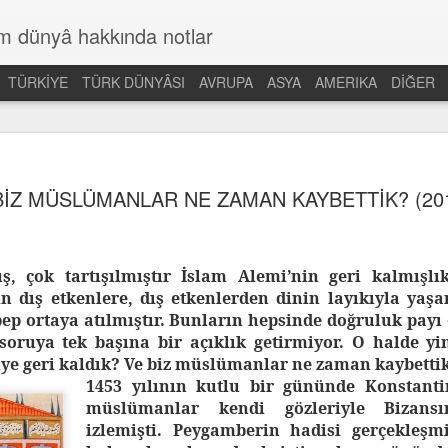
üm dünyâ hakkında notlar
TÜRKİYE
TÜRK DÜNYÂSI
AVRUPA
ASYA
AMERIKA
DİĞER
BİZ MÜSLÜMANLAR NE ZAMAN KAYBETTİK? (20
, çok tartışılmıştır İslam Alemi’nin geri kalmışlık
un dış etkenlere, dış etkenlerden dinin layıkıyla y
ebep ortaya atılmıştır. Bunların hepsinde doğruluk pay
 soruya tek başına bir açıklık getirmiyor. O halde y
e geri kaldık? Ve biz müslümanlar ne zaman kaybetti
1453 yılının kutlu bir gününde Konstantin
müslümanlar kendi gözleriyle Bizans
izlemişti. Peygamberin hadisi gerçekleşm