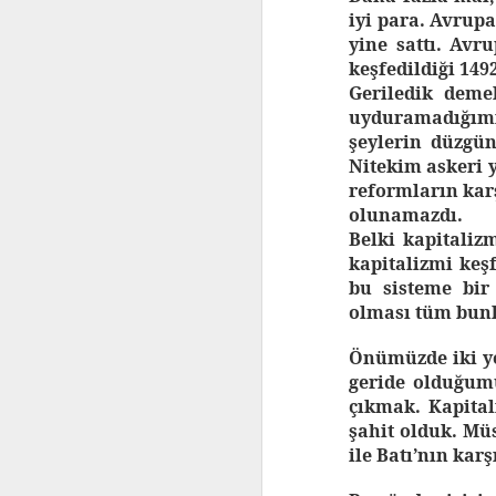
iyi para. Avrupa 
yine sattı. Avr
keşfedildiği 149
Geriledik deme
uyduramadığımı
şeylerin düzgün
Nitekim askeri 
reformların karş
olunamazdı.
Belki kapitaliz
kapitalizmi ke
bu sisteme bir
olması tüm bunl
Önümüzde iki yol
geride olduğumu
çıkmak. Kapita
şahit olduk. Mü
ile Batı’nın karş