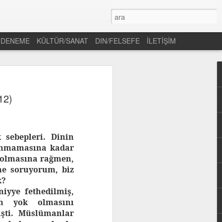
DENEME
KÜLTÜR/SANAT
DIN/FELSEFE
İLETİŞİM
12)
 sebepleri. Dinin
aşanmamasına kadar
ı olmasına rağmen,
ine soruyorum, biz
k?
iyye fethedilmiş,
ın yok olmasını
işti. Müslümanlar