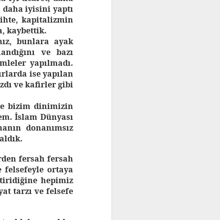
a daha iyisini yaptı
ihte, kapitalizmin
, kaybettik.
mız, bunlara ayak
andığını ve bazı
amleler yapılmadı.
rlarda ise yapılan
dı ve kafirler gibi
de bizim dinimizin
em. İslam Dünyası
emanın donanımsız
aldık.
rden fersah fersah
 felsefeyle ortaya
iridiğine hepimiz
t tarzı ve felsefe
EEN INTRODUCTIE TOT HET
TURKSE NATIONALISME