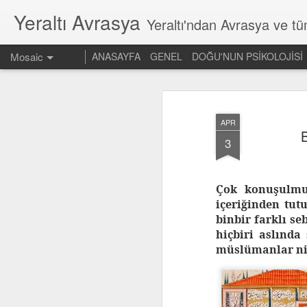
Yeraltı Avrasya
Yeraltı'ndan Avrasya ve t
Mosaic
ANASAYFA
GENEL
DOĞU'NUN PSİKOLOJİSİ
APR
3
Çok konuşulmuş
içeriğinden tut
binbir farklı s
hiçbiri aslında
müslümanlar niy