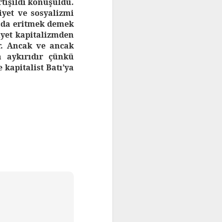
rtışıldı konuşuldu.
yet ve sosyalizmi
Inleiding
ada eritmek demek
yet kapitalizmden
Wanneer er gesproken wordt over het
Turkse nationalisme of nog specifieker
r. Ancak ve ancak
over de Partij van de Nationalistische
a aykırıdır çünkü
Beweging (MHP, Milliyetçi Hareket Partisi
kapitalist Batı’ya
en dus niet de ‘Nationalistische Actie
Partij’ zoals de Nederlandse media het
verkeerd vertaald) in Turkije, gebruikt de
Nederlandse