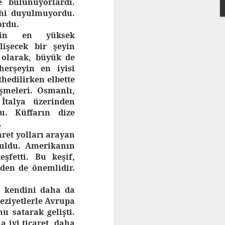
 bulunuyorlardı.
dahi duyulmuyordu.
ordu.
nin en yüksek
lişecek bir şeyin
 olarak, büyük de
herşeyin en iyisi
hedilirken elbette
şmeleri. Osmanlı,
 İtalya üzerinden
u. Küffarın dize
.
aret yolları arayan
buldu. Amerikanın
şfetti. Bu keşif,
den de önemlidir.
in kendini daha da
eziyetlerle Avrupa
u satarak gelişti.
a iyi ticaret, daha