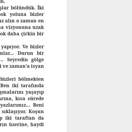
um.
lar bölündük. İki
bok yoluna bizler
ız alın o zaman en
ssa vizyonuna uzak
ok daha çirkin bir
 yapıyor. Ve bizler
anlar… Durun bir
… Seyredin gölge
i ve zaman’a isyan
bizleri bölmekten
 Ben iki tarafında
ışmalarını yaşayıp
arına, kısa sürede
eyazlarımız… Beni
 sıklaşıyor. Koşun
p iki taraftan da
rın üzerine, haydi