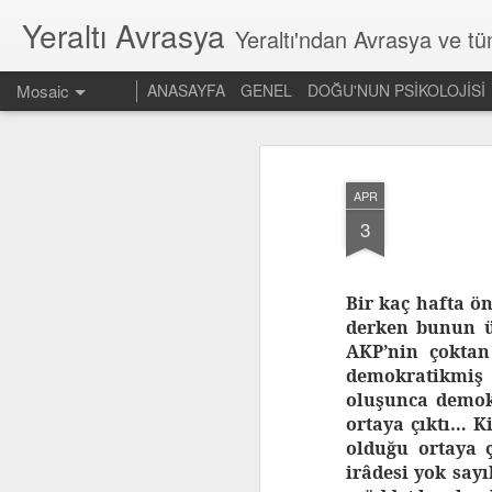
Yeraltı Avrasya
Yeraltı'ndan Avrasya ve t
Mosaic
ANASAYFA
GENEL
DOĞU'NUN PSİKOLOJİSİ
APR
3
Bir kaç hafta ö
derken bunun ü
AKP’nin çoktan
demokratikmiş 
oluşunca demokr
ortaya çıktı… 
olduğu ortaya 
irâdesi yok say