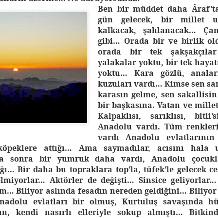
Ben bir müddet daha Âraf’t
gün gelecek, bir millet 
kalkacak, şahlanacak… Çana
gibi… Orada bir ve birlik o
orada bir tek şakşakçıla
yalakalar yoktu, bir tek hay
yoktu… Kara gözlü, anaları
kuzuları vardı… Kimse sen sar
karasın gelme, sen sakallisi
bir başkasına. Vatan ve millet
Kalpaklısı, sarıklısı, bitl
Anadolu vardı. Tüm renkler
vardı Anadolu evlatlarının
 köpeklere attığı… Ama saymadılar, acısını hala 
sonra bir yumruk daha vardı, Anadolu çocukla
ğı… Bir daha bu topraklara top’la, tüfek’le gelecek ce
elmiyorlar… Aktörler de değişti… Sinsice geliyorlar
um… Biliyor aslında fesadın nereden geldiğini… Biliyor
nadolu evlatları bir olmuş, Kurtuluş savaşında hü
, kendi nasırlı elleriyle sokup almıştı… Bitkin