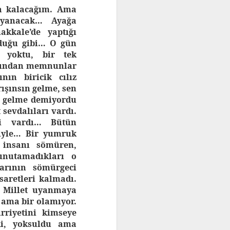
a kalacağım. Ama
uyanacak… Ayağa
kkale’de yaptığı
lduğu gibi… O gün
r yoktu, bir tek
atından memnunlar
nın biricik cılız
ışınsın gelme, sen
n gelme demiyordu
 sevdalıları vardı.
i’si vardı… Bütün
iyle… Bir yumruk
 insanı sömüren,
unutamadıkları o
rının sömürgeci
saretleri kalmadı.
… Millet uyanmaya
 ama bir olamıyor.
rriyetini kimseye
di, yoksuldu ama