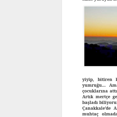
yiyip, bitiren
yumruğu… Ama 
çocuklarına attı
Artık mertçe g
başladı biliyor
Çanakkale’de A
muhtaç olmadan