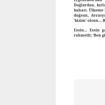
Partij’ zoals de Nederlandse media het
Dağlardan, kırl
verkeerd vertaald) in Turkije, gebruikt de
baharı. Ülkeme 
Nederlandse
doğsun, Avrasy
‘bizim’ olsun… B
Essin… Essin g
rahmetli; ‘Ben g
ideoloji1
icpoliti