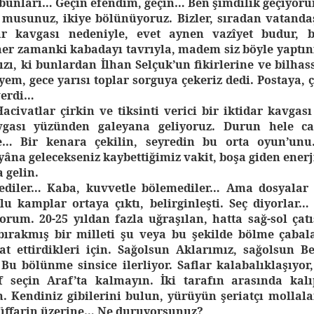
bunları… Geçin efendim, geçin… Ben şimdilik geçiyor
usunuz, ikiye bölünüyoruz. Bizler, sıradan vatandaş
ar kavgası nedeniyle, evet aynen vazîyet budur, 
her zamanki kabadayı tavrıyla, madem siz böyle yaptın
zı, ki bunlardan İlhan Selçuk’un fikirlerine ve bilha
m, gece yarısı toplar sorguya çekeriz dedi. Postaya, ç
verdi…
acivatlar çirkin ve tiksinti verici bir iktidar kavgası
vgası yüzünden galeyana geliyoruz. Durun hele c
e… Bir kenara çekilin, seyredin bu orta oyun’unu
na gelecekseniz kaybettiğimiz vakit, boşa giden enerj
 gelin.
mediler… Kaba, kuvvetle bölemediler…
Ama dosyalar 
ulu kamplar ortaya çıktı, belirginleşti. Seç diyorlar…
rum. 20-25 yıldan fazla uğraşılan, hatta sağ-sol çat
bırakmış bir milleti şu veya bu şekilde bölme çabal
t ettirdikleri için. Sağolsun Aklarımız, sağolsun B
Bu bölünme sinsice ilerliyor. Saflar kalabalıklaşıyor,
f seçin Araf’ta kalmayın. İki tarafın arasında kalı
 Kendiniz gibilerini bulun, yürüyün şeriatçı mollala
üffarin üzerine… Ne duruyorsunuz?