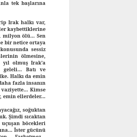
anla tek başlarına
ip Irak halkı var,
ler kaybettiklerine
 1 milyon ölü… Sen
 bir netice ortaya
 konusunda sessiz
lerinin ölmesine,
 yıl olmuş Irak’a
 geleli… Batı ve
lke. Halkı da emin
daha fazla insanın
 vaziyette… Kimse
, emin ellerdeler…
yacağız, soğuktan
uk. Şimdi sıcaktan
 uçuşan böcekleri
rına… İster gücünü
ikten… Farketmez…