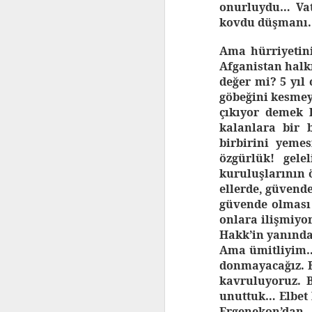
onurluydu… Vata
kovdu düşmanı. 
Ama hürriyetini
Afganistan halkı
değer mi? 5 yıl 
göbeğini kesmeyi
çıkıyor demek 
kalanlara bir 
birbirini yeme
özgürlük! gele
kuruluşlarının 
EEN INTRODUCTIE TOT HET
ellerde, güvende
TURKSE NATIONALISME
güvende olması
onlara ilişmiyor
Inleiding
Hakk’in yanınd
Ama ümitliyim…
Wanneer er gesproken wordt over het
donmayacağız. B
Turkse nationalisme of nog specifieker
kavruluyoruz. B
over de Partij van de Nationalistische
unuttuk… Elbet 
Beweging (MHP, Milliyetçi Hareket Partisi
en dus niet de ‘Nationalistische Actie
Ergenekon’dan 