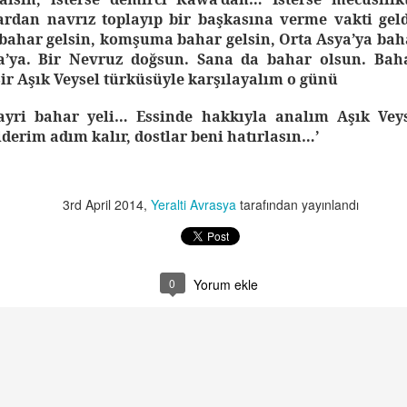
ardan navrız toplayıp bir başkasına verme vakti geld
bahar gelsin, komşuma bahar gelsin, Orta Asya’ya bah
a’ya. Bir Nevruz doğsun. Sana da bahar olsun. Baha
ir Aşık Veysel türküsüyle karşılayalım o günü
ayri bahar yeli… Essinde hakkıyla analım Aşık Vey
iderim adım kalır, dostlar beni hatırlasın…’
ka1
3rd April 2014
,
Yeralti Avrasya
tarafından yayınlandı
0
Yorum ekle