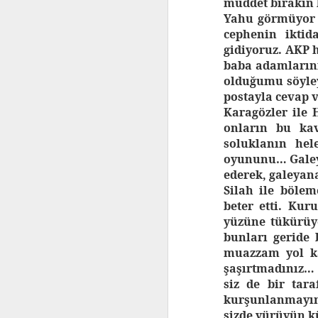
müddet bırakın 
Yahu görmüyor m
cephenin iktid
gidiyoruz. AKP 
baba adamlarını
olduğumu söyleye
postayla cevap 
Karagözler ile H
onların bu ka
soluklanın hel
oyununu… Galeyâ
ederek, galeyana
Silah ile böle
beter etti. Kur
yüzüne tükürüyo
bunları geride 
muazzam yol ka
şaşırtmadınız… 
siz de bir tara
kurşunlanmayın.
sizde yürüyün k