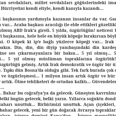
n sevdalıları, millet sevdalıları göğüslerindeki im
Hürriyetini kendi eliyle, kendi kanıyla kazandı…
 başkasının yardımıyla kazanan insanlar da var. Gar
 var… Acaba başkası aracılığı ile elde ettikleri güzellik
olmuş ABD Irak’a gireli. 5 yılda, özgürlüğün! neticesi
 başkasına, hele hele en büyük köpeğe bırakırsan böyle
ki. O köpek ki ip’e bağlı yüzlerce köpeği var… Irak
bakın. Din, din, din diyip yanıbaşındaki din kardeş
sine ses çıkarmayanlara bir bakın… 5 yıl olmuş… 5
li… 5 yıl olmuş müslüman topraklarına özgürlük!
özgürlüğü gelmiş. Artık Irak demokratik ve özgür bir ü
. Tıpkı dün Bosna’da olduğu gibi. Tek fark burada çok 
 ve özgürleşmesi… 1 milyon insan artık özgür ve hür
 artık. Ölme tehlikeleri de ortadan kalktı… Güvendeler
a…
 Bahar bu coğrafya’ya da gelecek. Güneşten kavrulma
elki bugün gelecek, belki yarın. Yıllarca soğuktu dond
aharı unuttuk… Birbirimizi unuttuk. Açan çiçekleri,
bahar gelecek, yeni bir gün doğacak Avrasya toprakla
alsın, isterse demirci Kawa’dan… İsterse mecusîl