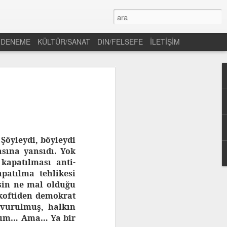
DENEME
KÜLTÜR/SANAT
DIN/FELSEFE
İLETİŞİM
Şöyleydi, böyleydi
sına yansıdı. Yok
kapatılması anti-
patılma tehlikesi
sin ne mal olduğu
koftiden demokrat
 vurulmuş, halkın
yorum… Ama… Ya bir