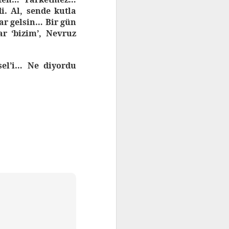
i. Al, sende kutla
ar gelsin… Bir gün
r ‘bizim’, Nevruz
sel’i… Ne diyordu