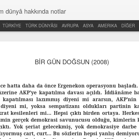
üm dünyâ hakkında notlar
TÜRKİYE
TÜRK DÜNYÂSI
AVRUPA
ASYA
AMERIKA
DİĞER
BİR GÜN DOĞSUN (2008)
nce hatta daha da önce Ergenekon operasyonu başladı. 
zerine AKP’ye kapatılma davası açıldı. İddiânâme ba
 kapatılması lazımmış diyeni mi ararsın, AKP’nin 
diyeni mi, yoksa sempatizanı oldukları partinin ka
at kesilenleri mi… Hepsi çıktı birden ortaya. Herke
Kimin gerçek demokrasi savunucusu olduğu, kimlerin 
çıktı. Yok şeriat gelecekmiş, yok demokrasiye darbe
ılıyormuş cart, curt… Bu sözlerin hepsi yanlış demi